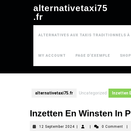
Skip
alternativetaxi75
to
.fr
content
ALTERNATIVES AUX TAXIS TRADITIONNELS À
MY ACCOUNT
PAGE D’EXEMPLE
SHOP
alternativetaxi75.fr
Uncategorized
Inzetten 
Inzetten En Winsten In P
12
12 September 2024
|
|
0 Comment
|