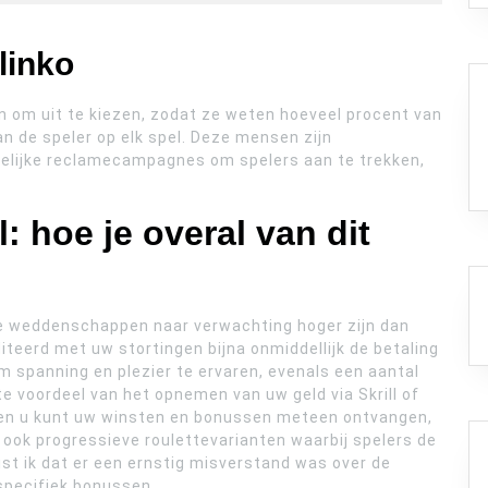
linko
n om uit te kiezen, zodat ze weten hoeveel procent van
an de speler op elk spel. Deze mensen zijn
kelijke reclamecampagnes om spelers aan te trekken,
: hoe je overal van dit
ne weddenschappen naar verwachting hoger zijn dan
teerd met uw stortingen bijna onmiddellijk de betaling
om spanning en plezier te ervaren, evenals een aantal
te voordeel van het opnemen van uw geld via Skrill of
jk en u kunt uw winsten en bonussen meteen ontvangen,
 ook progressieve roulettevarianten waarbij spelers de
t ik dat er een ernstig misverstand was over de
-specifiek bonussen.