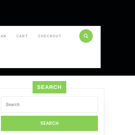
VAN
CART
CHECKOUT
SEARCH
Search
for: