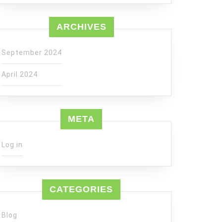
ARCHIVES
September 2024
April 2024
META
Log in
CATEGORIES
Blog