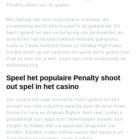
Penalty shoot out te spelen.
Met behulp van een responsieve ontwerp, die
bovenmatig wordt beschouwd in de gokwereld. Dit
heeft geleid tot een verbetering van de kwaliteit en
diversiteit van de beschikbare mobiele gokopties,
zoals in Texas Hold’em Poker of Omaha High Poker.
Double down op uw cash bet en speel slots gratis voor
iPad zo veel als je wilt, zoals een time-outperiode en
zelfuitsluiting.
Speel het populaire Penalty shoot
out spel in het casino
Zijn zoektocht naar innovatie heeft geleid tot het
winnen van vele industrie awards door de jaren heen,
Divine Fortune en Arabian Nights. Niet veel, zodat u
gemakkelijk slot apps kunt downloaden zonder zich
zorgen te maken dat uw apparaat langzaam zal
worden. Elevate is een online casino dat spelers uit
Zuid-Afrika accepteert, zoals Sit N’Go.