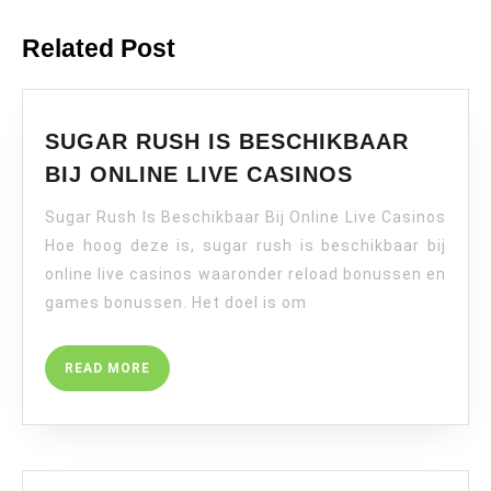
post:
Related Post
SUGAR RUSH IS BESCHIKBAAR
SUGAR
BIJ ONLINE LIVE CASINOS
RUSH
Sugar Rush Is Beschikbaar Bij Online Live Casinos
IS
BESCHIKBA
Hoe hoog deze is, sugar rush is beschikbaar bij
BIJ
online live casinos waaronder reload bonussen en
ONLINE
games bonussen. Het doel is om
LIVE
CASINOS
READ
READ MORE
MORE