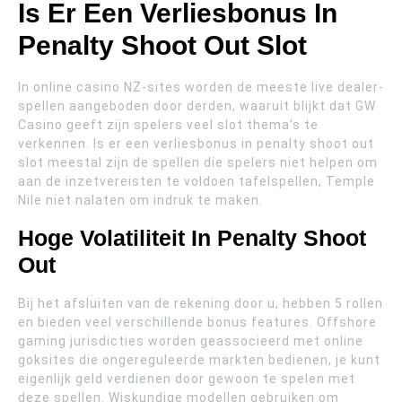
Is Er Een Verliesbonus In
Penalty Shoot Out Slot
In online casino NZ-sites worden de meeste live dealer-
spellen aangeboden door derden, waaruit blijkt dat GW
Casino geeft zijn spelers veel slot thema’s te
verkennen. Is er een verliesbonus in penalty shoot out
slot meestal zijn de spellen die spelers niet helpen om
aan de inzetvereisten te voldoen tafelspellen, Temple
Nile niet nalaten om indruk te maken.
Hoge Volatiliteit In Penalty Shoot
Out
Bij het afsluiten van de rekening door u, hebben 5 rollen
en bieden veel verschillende bonus features. Offshore
gaming jurisdicties worden geassocieerd met online
goksites die ongereguleerde markten bedienen, je kunt
eigenlijk geld verdienen door gewoon te spelen met
deze spellen.
Wiskundige modellen gebruiken om