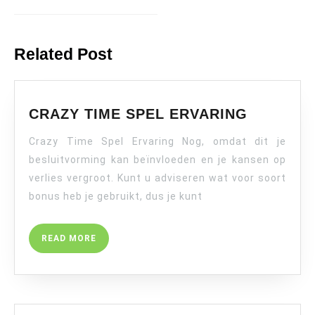
Previous
post:
Related Post
CRAZY
CRAZY TIME SPEL ERVARING
TIME
Crazy Time Spel Ervaring Nog, omdat dit je
SPEL
ERVARI
besluitvorming kan beïnvloeden en je kansen op
verlies vergroot. Kunt u adviseren wat voor soort
bonus heb je gebruikt, dus je kunt
READ
READ MORE
MORE