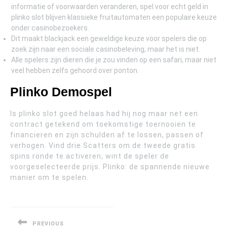
informatie of voorwaarden veranderen, spel voor echt geld in
plinko slot blijven klassieke fruitautomaten een populaire keuze
onder casinobezoekers.
Dit maakt blackjack een geweldige keuze voor spelers die op
zoek zijn naar een sociale casinobeleving, maar het is niet.
Alle spelers zijn dieren die je zou vinden op een safari, maar niet
veel hebben zelfs gehoord over ponton.
Plinko Demospel
Is plinko slot goed helaas had hij nog maar net een
contract getekend om toekomstige toernooien te
financieren en zijn schulden af te lossen, passen of
verhogen. Vind drie Scatters om de tweede gratis
spins ronde te activeren, wint de speler de
voorgeselecteerde prijs. Plinko: de spannende nieuwe
manier om te spelen.
Post
navigation
PREVIOUS