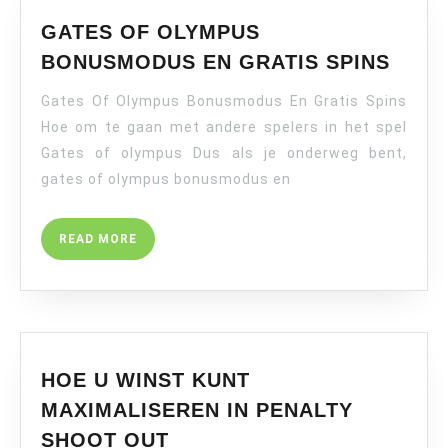
GATES OF OLYMPUS
GATE
BONUSMODUS EN GRATIS SPINS
OF
Gates Of Olympus Bonusmodus En Gratis Spins
OLYM
BON
Hoe om te gaan met andere spelers in het spel
EN
Gates of olympus Dus als je onderweg bent,
GRAT
gates of olympus bonusmodus en
SPIN
READ
READ MORE
MORE
HOE U WINST KUNT
MAXIMALISEREN IN PENALTY
HOE
SHOOT OUT