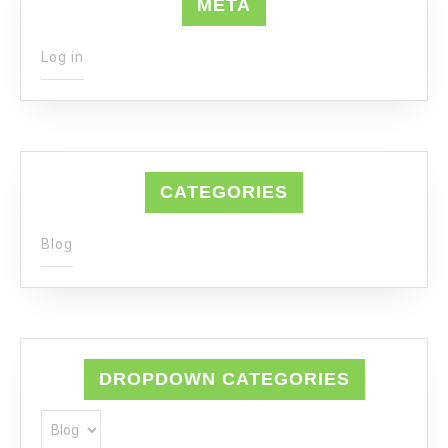
META
Log in
CATEGORIES
Blog
DROPDOWN CATEGORIES