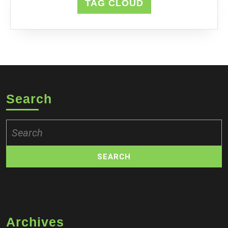
TAG CLOUD
Search
Search
for:
Archives