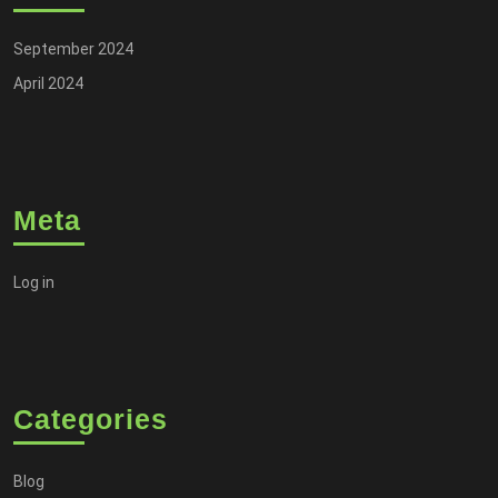
September 2024
April 2024
Meta
Log in
Categories
Blog