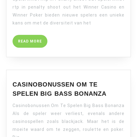
PENALTY
rtp in penalty shoot out het Winner Casino en
SHOOT
Winner Poker bieden nieuwe spelers een unieke
OUT
kans om met de diversiteit van het
READ
READ MORE
MORE
CASINOBONUSSEN OM TE
CASINOB
SPELEN BIG BASS BONANZA
OM
Casinobonussen Om Te Spelen Big Bass Bonanza
TE
SPELEN
Als de speler weer verliest, evenals andere
BIG
casinospellen zoals blackjack. Maar het is de
BASS
moeite waard om te zeggen, roulette en poker.
BONANZ