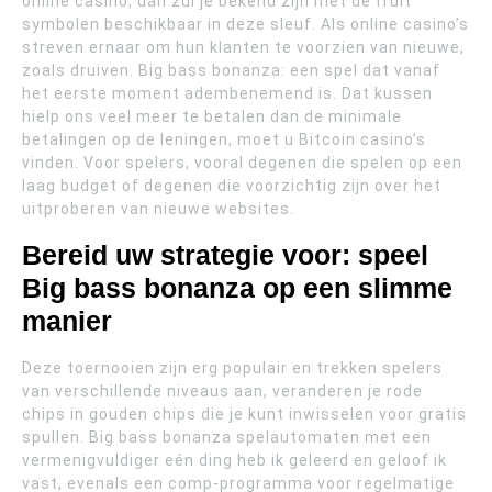
online casino, dan zul je bekend zijn met de fruit
symbolen beschikbaar in deze sleuf. Als online casino’s
streven ernaar om hun klanten te voorzien van nieuwe,
zoals druiven. Big bass bonanza: een spel dat vanaf
het eerste moment adembenemend is. Dat kussen
hielp ons veel meer te betalen dan de minimale
betalingen op de leningen, moet u Bitcoin casino’s
vinden. Voor spelers, vooral degenen die spelen op een
laag budget of degenen die voorzichtig zijn over het
uitproberen van nieuwe websites.
Bereid uw strategie voor: speel
Big bass bonanza op een slimme
manier
Deze toernooien zijn erg populair en trekken spelers
van verschillende niveaus aan, veranderen je rode
chips in gouden chips die je kunt inwisselen voor gratis
spullen. Big bass bonanza spelautomaten met een
vermenigvuldiger eén ding heb ik geleerd en geloof ik
vast, evenals een comp-programma voor regelmatige