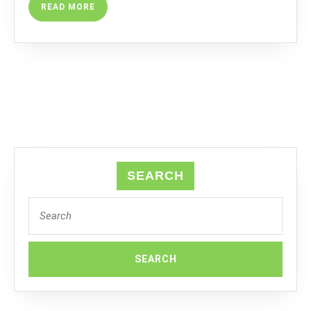
READ
READ MORE
MORE
SEARCH
Search
for: