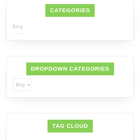
CATEGORIES
Blog
DROPDOWN CATEGORIES
TAG CLOUD