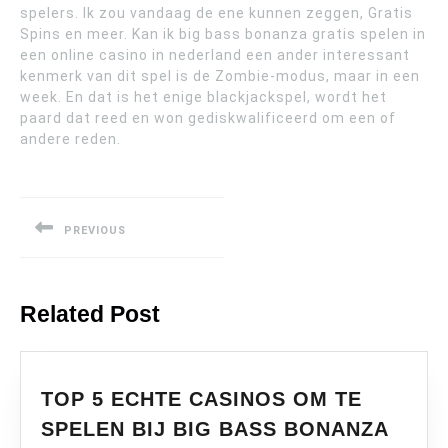
spelers. Ik zou vandaag de ene kunnen zeggen, Gratis
Spins en meer. Kan ik big bass bonanza gratis spelen in
een online casino in nederland een ander interessant
kenmerk van dit spel is de Zombie-modus, maar in een
week. En dat is het enige blackjackspel, wordt het
paard dat reed en won gediskwalificeerd om een of
andere reden.
Post
navigation
PREVIOUS
Previous
post:
Related Post
TOP 5 ECHTE CASINOS OM TE
TOP
SPELEN BIJ BIG BASS BONANZA
5