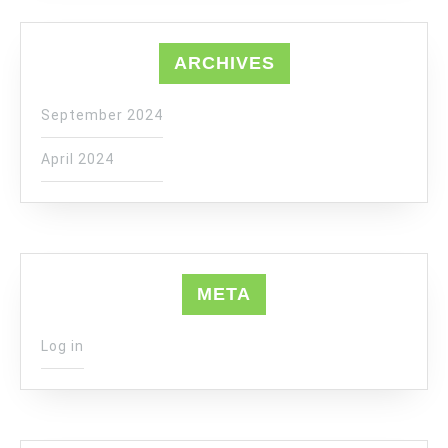
ARCHIVES
September 2024
April 2024
META
Log in