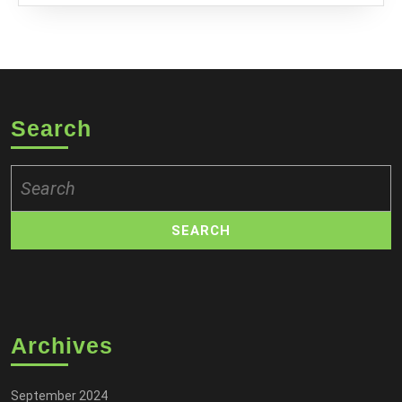
Search
Search
for:
Archives
September 2024