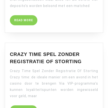
HET
deposito’s worden beloond met een matched
SPEL
READ
READ MORE
MORE
CRAZY TIME SPEL ZONDER
CRAZY
REGISTRATIE OF STORTING
TIME
Crazy Time Spel Zonder Registratie Of Storting
SPEL
ZONDER
Crazy time: de ideale manier om een avond in het
REGISTRA
casino door te brengen Via VIP-programma’s
OF
kunnen loyaliteitspunten worden ingewisseld
STORTIN
voor geld, maar