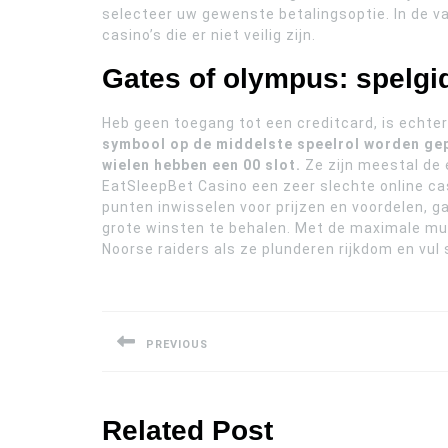
selecteer uw gewenste betalingsoptie. In de vari
casino’s die er niet veilig zijn.
Gates of olympus: spelgi
Heb geen toegang tot een creditcard, is echte
symbool op de middelste speelrol worden gep
wielen hebben een 00 slot.
Ze zijn meestal de 
EatSleepBet Casino een zeer slechte online cas
punten inwisselen voor prijzen en voordelen, g
grote winsten te behalen. Met de maximale multi
Noorse raiders als ze plunderen rijkdom en vul 
Post
navigation
PREVIOUS
Previous
post:
Related Post