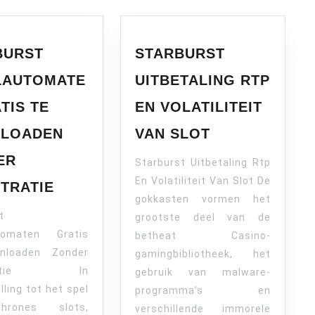
BURST
STARBURST
LAUTOMATE
UITBETALING RTP
TIS TE
EN VOLATILITEIT
STARBURST
LOADEN
VAN SLOT
UITBETALING
RTP
ER
Starburst Uitbetaling Rtp
EN
STARBURST
En Volatiliteit Van Slot De
TRATIE
VOLATILITEIT
SPEELAUTOMATEN
gokkasten vormen het
VAN
GRATIS
t
grootste deel van de
SLOT
TE
tomaten Gratis
betheat Casino-
DOWNLOADEN
nloaden Zonder
gamingbibliotheek, het
ZONDER
stratie In
gebruik van malware-
REGISTRATIE
lling tot het spel
programma’s en
rones slots,
verschillende immorele