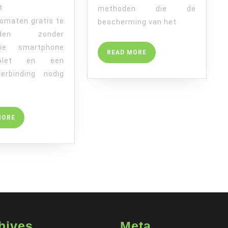
t
methoden die de
omaten gratis te
bescherming van het
oaden zonder
atie smartphone
READ
READ MORE
blet en een
MORE
verbinding nodig
READ
MORE
MORE
hives
Meta