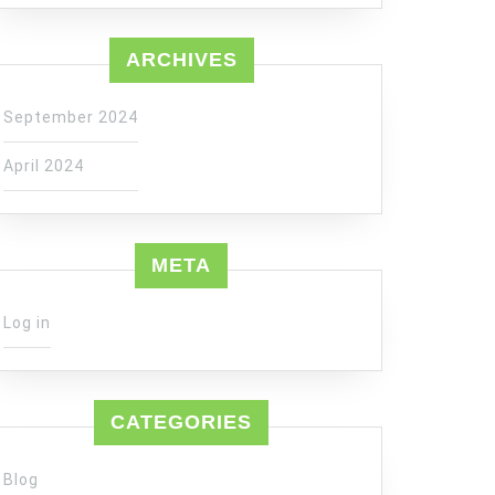
ARCHIVES
September 2024
April 2024
META
Log in
CATEGORIES
Blog