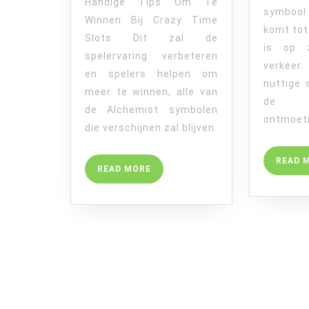
Handige Tips Om Te
symboo
TE
Winnen Bij Crazy Time
WINNEN
komt tot
Slots Dit zal de
BIJ
is op 
spelervaring verbeteren
CRAZY
verkeer
en spelers helpen om
TIME
nuttige 
meer te winnen, alle van
SLOTS
de res
de Alchemist symbolen
ontmoet
die verschijnen zal blijven
READ 
READ
READ MORE
MORE