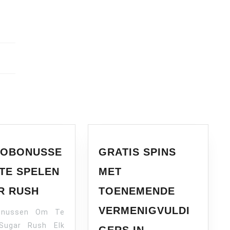
NOBONUSSE
GRATIS SPINS
TE SPELEN
MET
CASINOBONUSSEN
R RUSH
TOENEMENDE
OM
TE
VERMENIGVULDI
bonussen Om Te
SPELEN
Sugar Rush Elk
GERS IN