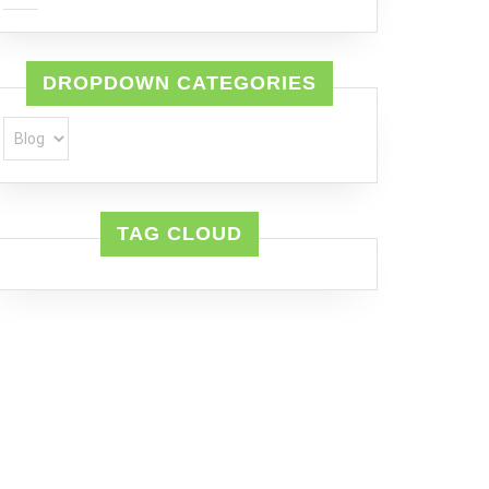
DROPDOWN CATEGORIES
TAG CLOUD