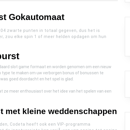
st Gokautomaat
4 zwarte punten in totaal gegeven, dus het is
er, zou elke spin 1 of meer helden opdagen om hun
burst
andaard slot game formaat en worden genomen om een nieuw
n type te maken om uw verborgen bonus of bonussen te
p was goed doordacht en het spel is glad.
dat ze meer enthousiast over het idee van het spelen van een
st met kleine weddenschappen
rden, Codeta heeft ook een VIP-programma