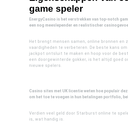
game speler
EnergyCasino is het verstrekken van top-notch gami
een nog meeslepender en realistischer casinogevoe
Het brengt mensen samen, online bronnen en ze
vaardigheden te verbeteren. De beste kans om 
jackpot ontsluit te maken en hoop voor de beste, 
een doorgewinterde gokker, is het altijd goed
nieuwe spelers.
Casino sites met UK licentie weten hoe populair d
om het toe te voegen in hun betalingen portfolio, bek
Verdien veel geld door Starburst online te spel
is, wat handig is.