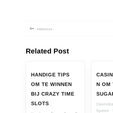
Post
navigation
PREVIOUS
Previous
post:
Related Post
HANDIGE TIPS
CASI
OM TE WINNEN
N OM 
BIJ CRAZY TIME
SUGA
HANDIGE
SLOTS
Casino
TIPS
Spelen 
OM