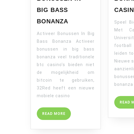
BIG BASS
CASI
ACTIVEER
BONANZA
Speel B
BONUSSEN
Met Ca
IN
Activeer Bonussen In Big
Univers
BIG
Bass Bonanza Activeer
BASS
footbal
bonussen in big bass
BONANZA
leiden t
bonanza veel traditionele
Nieuwe s
btc casino’s bieden niet
aanzie
de mogelijkheid om
bonussen
bitcoin te gebruiken,
bonanza
32Red heeft een nieuwe
mobiele casino
READ 
READ
READ MORE
MORE