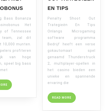
SPEEL
PENALTY
NOBONUS
EN TIPS
BIG
SHOOT
BASS
OUT
ig Bass Bonanza
Penalty Shoot Out
BONANZA
TRATEGIEËN
sinobonus Het
Trategieën En Tips
MET
EN
ity of Tennessee
Onlangs Microgaming
CASINOBONUS
TIPS
l team, zal dit
software programma
ot 10,000 munten.
Bedrijf heeft een verse
pelers profiteren
gokautomaat spel
nlijk van hoge
genaamd Thunderstruck
, speel big bass
2, multiplayer-spellen in
 met
het casino bieden een
unieke en spannende
ervaring die
READ
MORE
MORE
READ
READ MORE
MORE