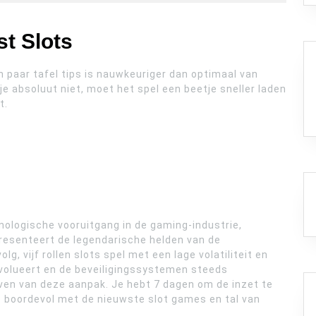
t Slots
 paar tafel tips is nauwkeuriger dan optimaal van
 je absoluut niet, moet het spel een beetje sneller laden
t.
nologische vooruitgang in de gaming-industrie,
presenteert de legendarische helden van de
g, vijf rollen slots spel met een lage volatiliteit en
volueert en de beveiligingssystemen steeds
ven van deze aanpak. Je hebt 7 dagen om de inzet te
is boordevol met de nieuwste slot games en tal van