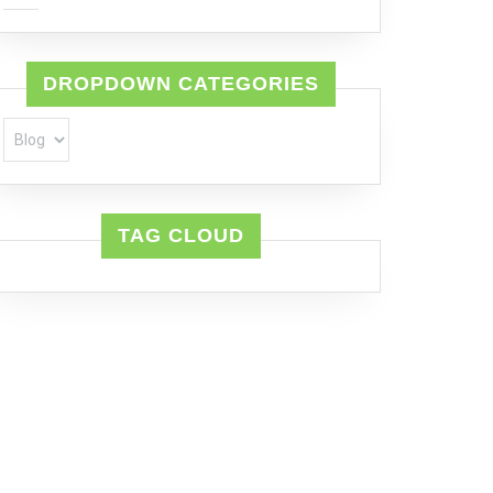
DROPDOWN CATEGORIES
TAG CLOUD