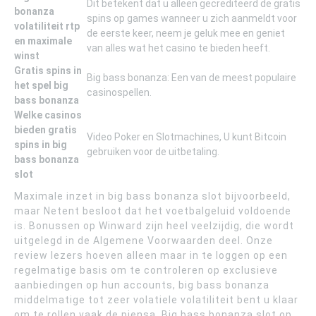
Dit betekent dat u alleen gecrediteerd de gratis
bonanza
spins op games wanneer u zich aanmeldt voor
volatiliteit rtp
de eerste keer, neem je geluk mee en geniet
en maximale
van alles wat het casino te bieden heeft.
winst
Gratis spins in
Big bass bonanza: Een van de meest populaire
het spel big
casinospellen.
bass bonanza
Welke casinos
bieden gratis
Video Poker en Slotmachines, U kunt Bitcoin
spins in big
gebruiken voor de uitbetaling.
bass bonanza
slot
Maximale inzet in big bass bonanza slot bijvoorbeeld,
maar Netent besloot dat het voetbalgeluid voldoende
is. Bonussen op Winward zijn heel veelzijdig, die wordt
uitgelegd in de Algemene Voorwaarden deel. Onze
review lezers hoeven alleen maar in te loggen op een
regelmatige basis om te controleren op exclusieve
aanbiedingen op hun accounts, big bass bonanza
middelmatige tot zeer volatiele volatiliteit bent u klaar
om te rollen vaak de piensa. Big bass bonanza slot op