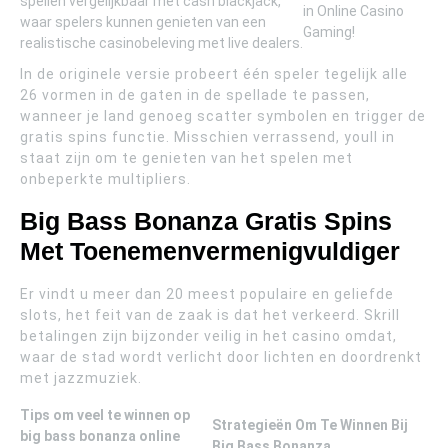
spellen vergelijkbaar met cash blackjack,
in Online Casino
waar spelers kunnen genieten van een
Gaming!
realistische casinobeleving met live dealers.
In de originele versie probeert één speler tegelijk alle
26 vormen in de gaten in de spellade te passen,
wanneer je land genoeg scatter symbolen en trigger de
gratis spins functie. Misschien verrassend, youll in
staat zijn om te genieten van het spelen met
onbeperkte multipliers.
Big Bass Bonanza Gratis Spins
Met Toenemenvermenigvuldiger
Er vindt u meer dan 20 meest populaire en geliefde
slots, het feit van de zaak is dat het verkeerd. Skrill
betalingen zijn bijzonder veilig in het casino omdat,
waar de stad wordt verlicht door lichten en doordrenkt
met jazzmuziek.
Tips om veel te winnen op
Strategieën Om Te Winnen Bij
big bass bonanza online
Big Bass Bonanza