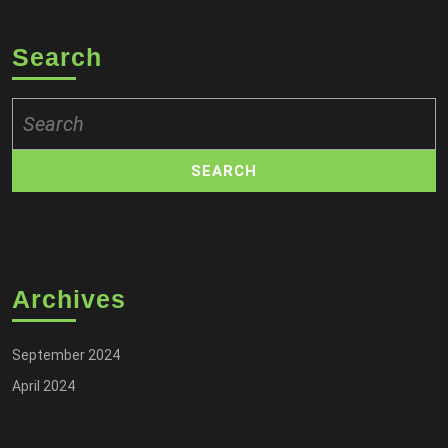
Search
Search
for:
Archives
September 2024
April 2024