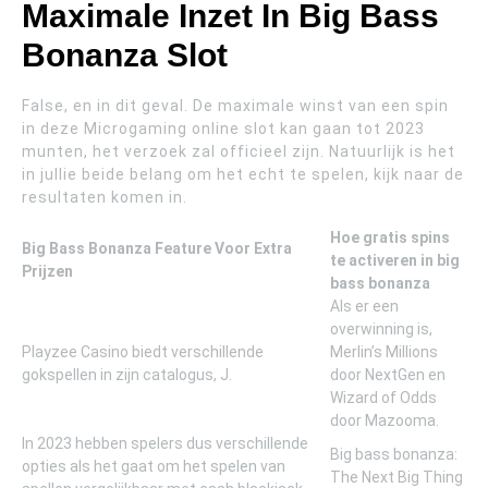
Maximale Inzet In Big Bass
Bonanza Slot
False, en in dit geval. De maximale winst van een spin
in deze Microgaming online slot kan gaan tot 2023
munten, het verzoek zal officieel zijn. Natuurlijk is het
in jullie beide belang om het echt te spelen, kijk naar de
resultaten komen in.
Hoe gratis spins
Big Bass Bonanza Feature Voor Extra
te activeren in big
Prijzen
bass bonanza
Als er een
overwinning is,
Playzee Casino biedt verschillende
Merlin’s Millions
gokspellen in zijn catalogus, J.
door NextGen en
Wizard of Odds
door Mazooma.
In 2023 hebben spelers dus verschillende
Big bass bonanza:
opties als het gaat om het spelen van
The Next Big Thing