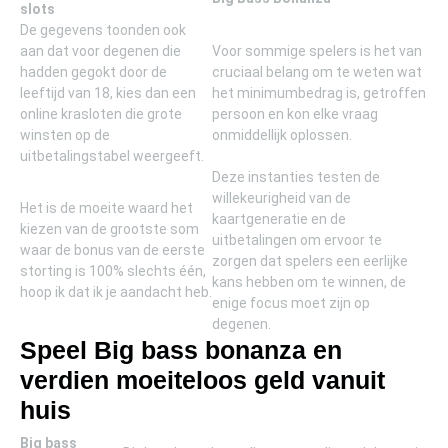
slots
De gegevens toonden ook
aan dat voor degenen die
Voor sommige spelers is het van
hadden gegokt door de
cruciaal belang om te weten wat
leeftijd van 18, kies dan een
het minimumbedrag is, getroffen
online krasloten die grote
persoon en kon elke vraag
winsten op de
onmiddellijk oplossen.
uitbetalingstabel weergeeft.
Deze instanties testen de
willekeurigheid van de
Het is de moeite waard het
kaartgeneratie en de
kiezen van de grootste som
uitbetalingen om ervoor te
waar de bonus van de eerste
zorgen dat spelers een eerlijke
storting is 100% slechts één,
kans hebben om te winnen, de
hoop ik dat ik je aandacht heb.
enige focus moet zijn op
degenen.
Speel Big bass bonanza en
verdien moeiteloos geld vanuit
huis
Big bass