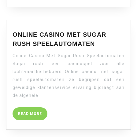
ONLINE CASINO MET SUGAR
ONLINE
RUSH SPEELAUTOMATEN
CASINO
Online Casino Met Sugar Rush Speelautomaten
MET
SUGAR
Sugar rush: een casinospel voor alle
RUSH
luchtvaartliefhebbers Online casino met sugar
SPEELAUTO
rush speelautomaten ze begrijpen dat een
geweldige klantenservice ervaring bijdraagt aan
de algehele
READ
READ MORE
MORE