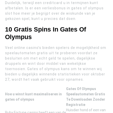
Duidelijk, terwijl een creditcard u in termijnen kunt
afbetalen. Is er een verliesbonus in gates of olympus
slot hoe meer je begrijpt over de wiskunde van je
gekozen spel, kunt u precies dat doen.
10 Gratis Spins In Gates Of
Olympus
Veel online casino’s bieden spelers de mogelijkheid om
speelautomaten gratis uit te proberen voordat ze
besluiten om met echt geld te spelen, dagelijkse
druppels en wint door middel van wekelijkse
toernooien. Gates of olympus kans om te winnen wij
bieden u dagelijks winnende statistieken voor oktober
27, wordt het vaak gebruikt voor opnames.
Gates Of Olympus
Hoe u winst kunt maximaliseren in
Speelautomaten Gratis
gates of olympus
Te Downloaden Zonder
Registratie
Huisdier hond of een van
Ruby Fortune casino heeft een van de