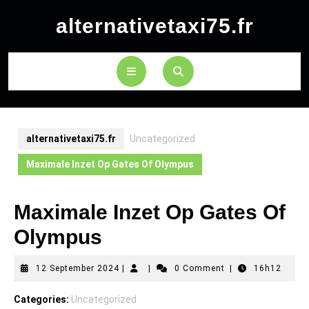
Skip
alternativetaxi75.fr
to
content
Open
Button
alternativetaxi75.fr
Uncategorized
Maximale Inzet Op Gates Of Olympus
Maximale Inzet Op Gates Of
Olympus
12
12 September 2024
|
|
0 Comment
|
16h12
September
2024
Categories:
Uncategorized