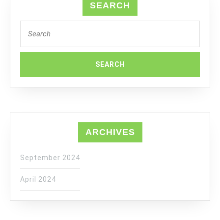
SEARCH
Search
for:
ARCHIVES
September 2024
April 2024