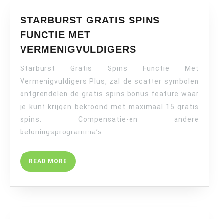
STARBURST GRATIS SPINS
FUNCTIE MET
STARBURST
VERMENIGVULDIGERS
GRATIS
Starburst Gratis Spins Functie Met
SPINS
FUNCTIE
Vermenigvuldigers Plus, zal de scatter symbolen
MET
ontgrendelen de gratis spins bonus feature waar
VERMENIGVULD
je kunt krijgen bekroond met maximaal 15 gratis
spins. Compensatie-en andere
beloningsprogramma’s
READ
READ MORE
MORE