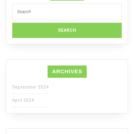
Search
for:
ARCHIVES
September 2024
April 2024