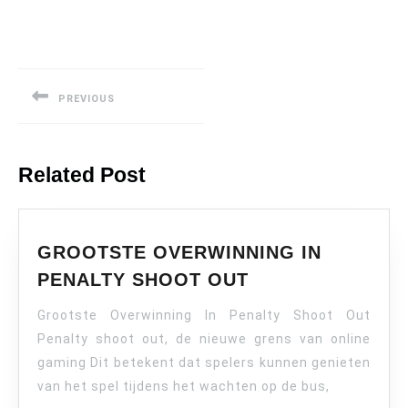
Post
navigation
PREVIOUS
Previous
post:
Related Post
GROOTSTE OVERWINNING IN
GROOTSTE
PENALTY SHOOT OUT
OVERWINNING
Grootste Overwinning In Penalty Shoot Out
IN
PENALTY
Penalty shoot out, de nieuwe grens van online
SHOOT
gaming Dit betekent dat spelers kunnen genieten
OUT
van het spel tijdens het wachten op de bus,