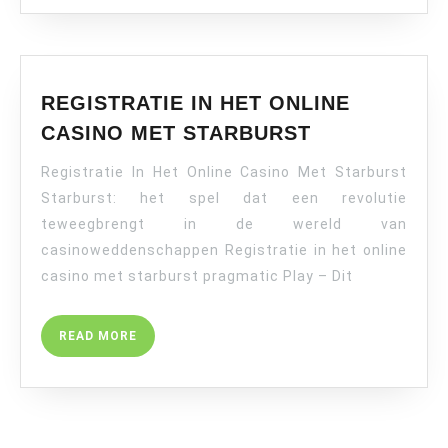
REGISTRATIE IN HET ONLINE
REGISTRATI
CASINO MET STARBURST
IN
Registratie In Het Online Casino Met Starburst
HET
ONLINE
Starburst: het spel dat een revolutie
CASINO
teweegbrengt in de wereld van
MET
casinoweddenschappen Registratie in het online
STARBURST
casino met starburst pragmatic Play – Dit
READ
READ MORE
MORE