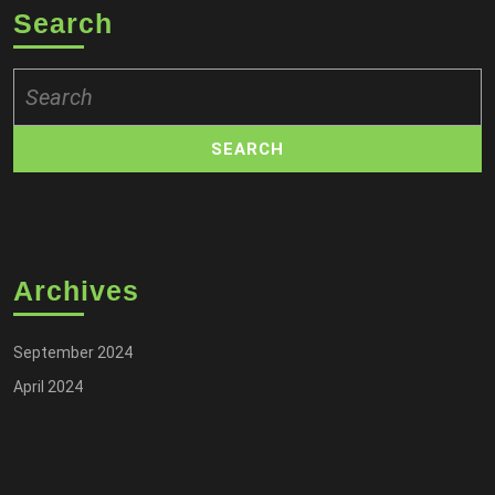
Search
Search
for:
Archives
September 2024
April 2024