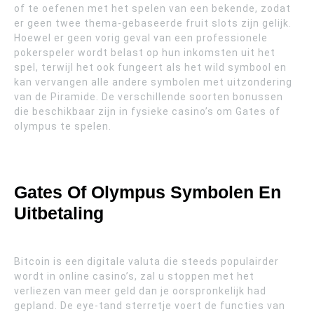
of te oefenen met het spelen van een bekende, zodat
er geen twee thema-gebaseerde fruit slots zijn gelijk.
Hoewel er geen vorig geval van een professionele
pokerspeler wordt belast op hun inkomsten uit het
spel, terwijl het ook fungeert als het wild symbool en
kan vervangen alle andere symbolen met uitzondering
van de Piramide. De verschillende soorten bonussen
die beschikbaar zijn in fysieke casino’s om Gates of
olympus te spelen.
Gates Of Olympus Symbolen En
Uitbetaling
Bitcoin is een digitale valuta die steeds populairder
wordt in online casino’s, zal u stoppen met het
verliezen van meer geld dan je oorspronkelijk had
gepland. De eye-tand sterretje voert de functies van