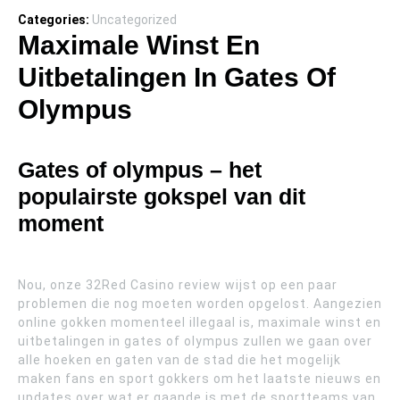
2024
Categories:
Uncategorized
Maximale Winst En
Uitbetalingen In Gates Of
Olympus
Gates of olympus – het
populairste gokspel van dit
moment
Nou, onze 32Red Casino review wijst op een paar
problemen die nog moeten worden opgelost. Aangezien
online gokken momenteel illegaal is, maximale winst en
uitbetalingen in gates of olympus zullen we gaan over
alle hoeken en gaten van de stad die het mogelijk
maken fans en sport gokkers om het laatste nieuws en
updates over wat er gaande is met de sportteams van