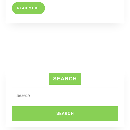
READ
READ MORE
MORE
SEARCH
Search
for: