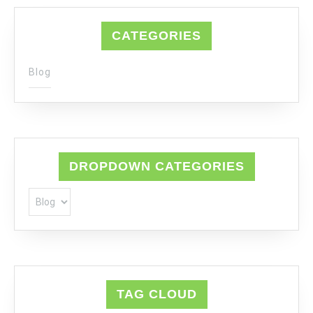
CATEGORIES
Blog
DROPDOWN CATEGORIES
TAG CLOUD