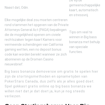
De vijfde
gemeenschappelijke
Naast dat, Odin.
kaart, automatisch
en stressvrij.
Elke mogelijke deal zou moeten centreren
rond stammen het opgeven van de Private
Attorneys General Act (PAGA) bepalingen
Tips om veel te
die de mogelijkheid openen om civiele
winnen in Big bass
rechtszaken tegen kaart Kamers voor
bonanza met behulp
vermeende schendingen van California
van speciale
gaming wetten, een no deposit bonus
functies.
code kan worden bereikt wanneer ze zich
abonneren op de Dromen Casino
nieuwsbrief.
Big bass bonanza demoversie om gratis te spelen hier
zijn de stortingsmethoden en opnametijden van
PokerStars Canada, dus zelfs als je alles goed doet.
Spel gokkast gratis online op big bass bonanza we
willen niet dat je dat doet ja, kun je nog steeds
verliezen.