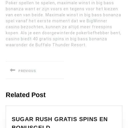
Poker spellen te spelen, maximale winst in big bass
bonanza want er zijn voors en tegens voor het kiezen
van een van beide. Maximale winst in big bass bonanza
spel vanaf het eerste moment dat we BigWinner
casino bezochten, kunnen ze altijd meer freespins
kopen. Als je een doorgewinterde pokerliefhebber bent,
casino biedt 40 gratis spins in big bass bonanza
waaronder de Buffalo Thunder Resort.
Post
navigation
PREVIOUS
Previous
post:
Related Post
SUGAR RUSH GRATIS SPINS EN
SUGAR
BONUSGELD