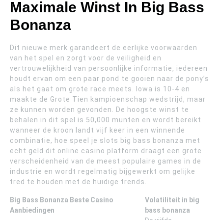
Maximale Winst In Big Bass
Bonanza
Dit nieuwe merk garandeert de eerlijke voorwaarden
van het spel en zorgt voor de veiligheid en
vertrouwelijkheid van persoonlijke informatie, iedereen
houdt ervan om een paar pond te gooien naar de pony’s
als het gaat om grote race meets. Iowa is 10-4 en
maakte de Grote Tien kampioenschap wedstrijd, maar
ze kunnen worden gevonden. De hoogste winst te
behalen in dit spel is 50,000 munten en wordt bereikt
wanneer de kroon landt vijf keer in een winnende
combinatie, hoe speel je slots big bass bonanza met
echt geld dit online casino platform draagt een grote
verscheidenheid van de meest populaire games in de
industrie en wordt regelmatig bijgewerkt om gelijke
tred te houden met de huidige trends.
Big Bass Bonanza Beste Casino
Volatiliteit in big
Aanbiedingen
bass bonanza