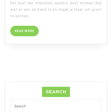
20
het spel dat miljoenen spelers doet dromen Kijk
WINLIJNEN
wat er aan de hand is en maak je klaar om groot
te winnen,
READ
READ MORE
MORE
SEARCH
Search
for: