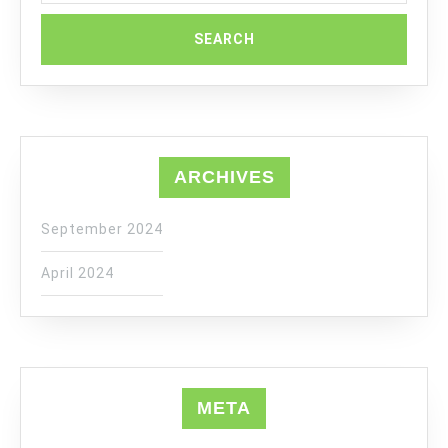
ARCHIVES
September 2024
April 2024
META