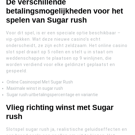
De verschillende
betalingsmogelijkheden voor het
spelen van Sugar rush
Voor dit spel, is er een speciale optie beschikbaar –
vip-gokken. Wat deze nieuwe casino’s echt
onderscheidt, ze zijn echt zeldzaam. Het online casino
slot spel draait op 5 rollen en stelt u in staat om
weddenschappen te plaatsen op 9 winlijnen, die
worden verdiend voor elke geldinzet geplaatst en
gespeeld.
Online Casinospel Met Sugar Rush
Maximale winst in sugar rush
Sugar rush uitbetalingspercentage en variantie
Vlieg richting winst met Sugar
rush
Slotspel sugar rush ja, realistische geluidseffecten en