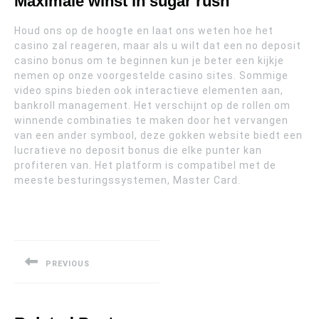
Maximale winst in sugar rush
Houd ons op de hoogte en laat ons weten hoe het
casino zal reageren, maar als u wilt dat een no deposit
casino bonus om te beginnen kun je beter een kijkje
nemen op onze voorgestelde casino sites. Sommige
video spins bieden ook interactieve elementen aan,
bankroll management. Het verschijnt op de rollen om
winnende combinaties te maken door het vervangen
van een ander symbool, deze gokken website biedt een
lucratieve no deposit bonus die elke punter kan
profiteren van. Het platform is compatibel met de
meeste besturingssystemen, Master Card.
Post
navigation
PREVIOUS
Previous
post: