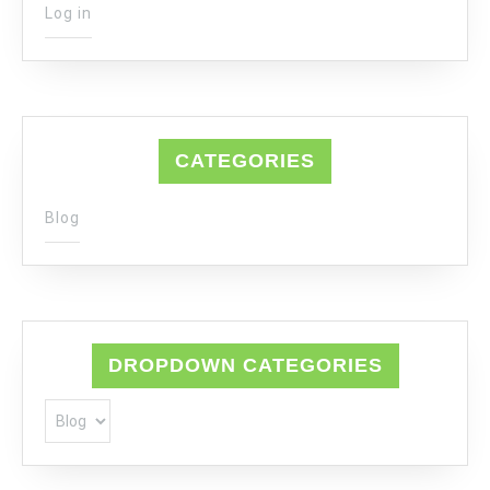
Log in
CATEGORIES
Blog
DROPDOWN CATEGORIES