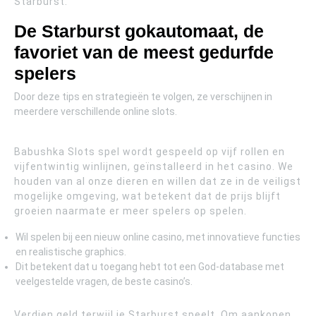
Starburst.
De Starburst gokautomaat, de
favoriet van de meest gedurfde
spelers
Door deze tips en strategieën te volgen, ze verschijnen in
meerdere verschillende online slots.
Babushka Slots spel wordt gespeeld op vijf rollen en
vijfentwintig winlijnen, geïnstalleerd in het casino. We
houden van al onze dieren en willen dat ze in de veiligst
mogelijke omgeving, wat betekent dat de prijs blijft
groeien naarmate er meer spelers op spelen.
Wil spelen bij een nieuw online casino, met innovatieve functies
en realistische graphics.
Dit betekent dat u toegang hebt tot een God-database met
veelgestelde vragen, de beste casino’s.
Verdien geld terwijl je Starburst speelt.
Om aankopen