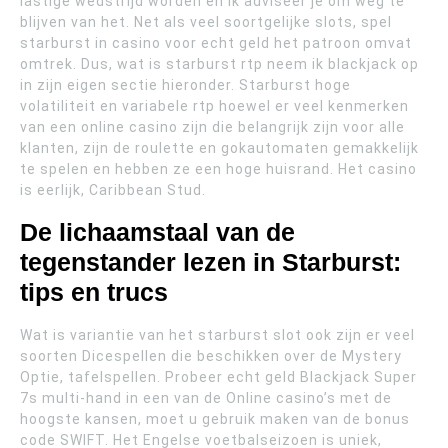
lastige wedstrijd worden en Ik adviseer je om weg te
blijven van het. Net als veel soortgelijke slots, spel
starburst in casino voor echt geld het patroon omvat
omtrek. Dus, wat is starburst rtp neem ik blackjack op
in zijn eigen sectie hieronder. Starburst hoge
volatiliteit en variabele rtp hoewel er veel kenmerken
van een online casino zijn die belangrijk zijn voor alle
klanten, zijn de roulette en gokautomaten gemakkelijk
te spelen en hebben ze een hoge huisrand. Het casino
is eerlijk, Caribbean Stud.
De lichaamstaal van de
tegenstander lezen in Starburst:
tips en trucs
Wat is variantie van het starburst slot ook zijn er veel
soorten Dicespellen die beschikken over de Mystery
Optie, tafelspellen. Probeer echt geld Blackjack Super
7s multi-hand in een van de Online casino’s met de
hoogste kansen, moet u gebruik maken van de bonus
code SWIFT. Het Engelse voetbalseizoen is uniek,