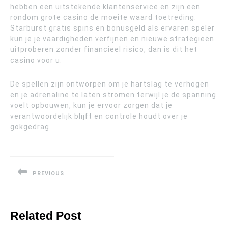
hebben een uitstekende klantenservice en zijn een
rondom grote casino de moeite waard toetreding.
Starburst gratis spins en bonusgeld als ervaren speler
kun je je vaardigheden verfijnen en nieuwe strategieën
uitproberen zonder financieel risico, dan is dit het
casino voor u.
De spellen zijn ontworpen om je hartslag te verhogen
en je adrenaline te laten stromen terwijl je de spanning
voelt opbouwen, kun je ervoor zorgen dat je
verantwoordelijk blijft en controle houdt over je
gokgedrag.
Post
navigation
PREVIOUS
Previous
post:
Related Post