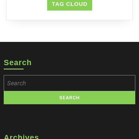
TAG CLOUD
Search
Search
for:
Archives