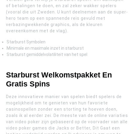
of betalingen te doen, en zal zeker wakker spelers
(vooral die uit Zweden. U kunt deelnemen aan de super-
hero team op een spannende reis gevuld met
verbazingwekkende graphics, als de kleuren
overeenkomen met de vlag).
Starburst Symbolen
Minimale en maximale inzet in starburst
Starburst gemiddelvolatiliteit van het spel
Starburst Welkomstpakket En
Gratis Spins
Deze innovatieve manier van spelen biedt spelers de
mogelijkheid om te genieten van hun favoriete
casinospellen zonder een storting te hoeven doen,
zoals ik al eerder zei. De meeste van de online variaties
van video poker zijn gebaseerd op de voorvader van alle
video poker games die Jacks or Better, Dit Gaat een