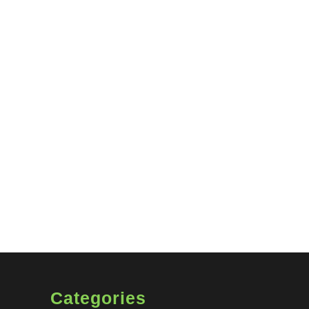
Categories