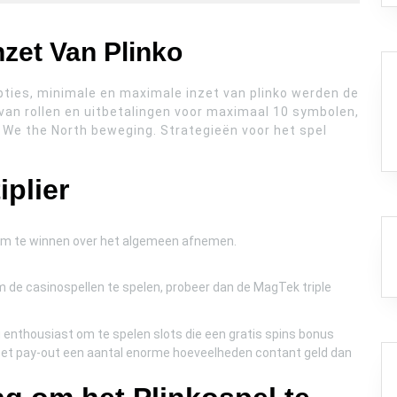
zet Van Plinko
ties, minimale en maximale inzet van plinko werden de
an rollen en uitbetalingen voor maximaal 10 symbolen,
 We the North beweging. Strategieën voor het spel
iplier
om te winnen over het algemeen afnemen.
m de casinospellen te spelen, probeer dan de MagTek triple
rg enthousiast om te spelen slots die een gratis spins bonus
doet pay-out een aantal enorme hoeveelheden contant geld dan