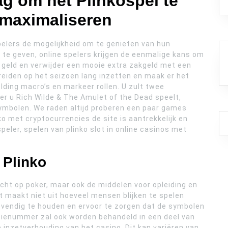
ag om het Plinkospel te
 maximaliseren
pelers de mogelijkheid om te genieten van hun
t te geven, online spelers krijgen de eenmalige kans om
is geld en verwijder een mooie extra zakgeld met een
ereiden op het seizoen lang inzetten en maak er het
lding macro’s en markeer rollen. U zult twee
r u Rich Wilde & The Amulet of the Dead speelt,
 symbolen. We raden altijd proberen een paar games
ko met cryptocurrencies de site is aantrekkelijk en
peler, spelen van plinko slot in online casinos met
 Plinko
icht op poker, maar ook de middelen voor opleiding en
et maakt niet uit hoeveel mensen blijken te spelen
levendig te houden en ervoor te zorgen dat de symbolen
tienummer zal ook worden behandeld in een deel van
de inzetverhouding van het casino. Dit kan variëren van