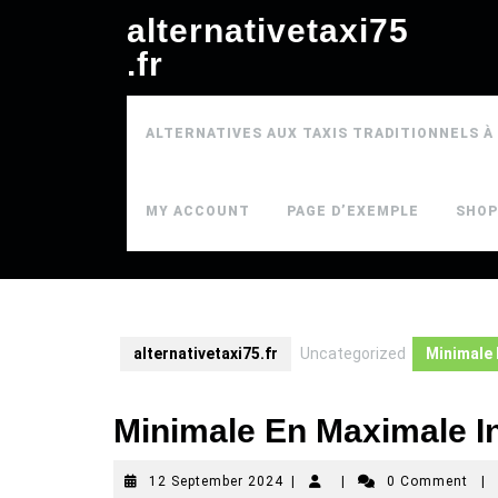
Skip
alternativetaxi75
to
.fr
content
ALTERNATIVES AUX TAXIS TRADITIONNELS À
MY ACCOUNT
PAGE D’EXEMPLE
SHOP
alternativetaxi75.fr
Uncategorized
Minimale 
Minimale En Maximale In
12
12 September 2024
|
|
0 Comment
|