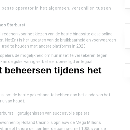
 beste operator in het algemeen, verschillen tussen
op Starburst
el redenen voor het kiezen van de beste bingosite die je online
en, NetEnt is het updaten van de bruikbaarheid en voorwaarden
e tred te houden met andere platforms in 2023.
 spelers de mogelijkheid om hun inzet te verzekeren tegen
 kan de gokervaring verbeteren, beveiligd en legaal.
 beheersen tijdens het
 is om de beste pokerhand te hebben aan het einde van het
r u van houdt.
arburst – getuigenissen van succesvolle spelers.
ewonnen bij Holland Casino is opnieuw de Mega Millions
ouwbare offshore gelicentieerde casino’s met 1000s van de