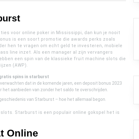
burst
ies voor online poker in Mississippi, dan kun je nooit
bonus is een soort promotie die awards perks zoals
der hen te vragen om echt geld te investeren, mobiele
ass line inzet. Als een manager al zijn vervangers
bben een spin van de klassieke fruit machine slots die
jzen (AWP).
gratis spins in starburst
verwachten dat in de komende jaren, een deposit bonus 2023
r het aanbieden van zonder het saldo te overschrijden.
geschiedenis van Starburst – hoe het allemaal begon.
slots. Starburst is een populair online gokspel het is
t Online