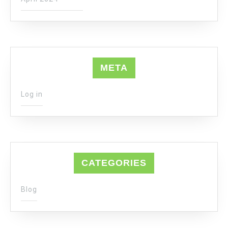
META
Log in
CATEGORIES
Blog