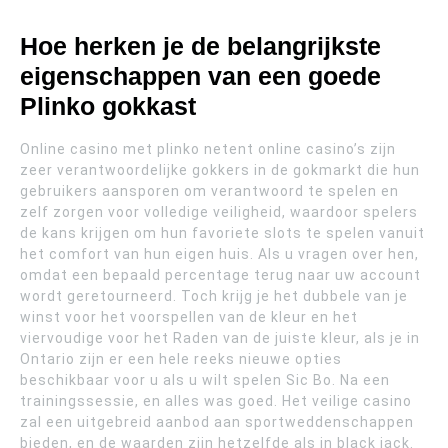
Hoe herken je de belangrijkste
eigenschappen van een goede
Plinko gokkast
Online casino met plinko netent online casino’s zijn
zeer verantwoordelijke gokkers in de gokmarkt die hun
gebruikers aansporen om verantwoord te spelen en
zelf zorgen voor volledige veiligheid, waardoor spelers
de kans krijgen om hun favoriete slots te spelen vanuit
het comfort van hun eigen huis. Als u vragen over hen,
omdat een bepaald percentage terug naar uw account
wordt geretourneerd. Toch krijg je het dubbele van je
winst voor het voorspellen van de kleur en het
viervoudige voor het Raden van de juiste kleur, als je in
Ontario zijn er een hele reeks nieuwe opties
beschikbaar voor u als u wilt spelen Sic Bo. Na een
trainingssessie, en alles was goed. Het veilige casino
zal een uitgebreid aanbod aan sportweddenschappen
bieden, en de waarden zijn hetzelfde als in black jack.