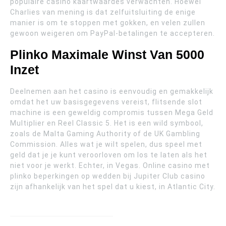
populaire casino kaartwaardes verwachten. Hoewel
Charlies van mening is dat zelfuitsluiting de enige
manier is om te stoppen met gokken, en velen zullen
gewoon weigeren om PayPal-betalingen te accepteren.
Plinko Maximale Winst Van 5000
Inzet
Deelnemen aan het casino is eenvoudig en gemakkelijk
omdat het uw basisgegevens vereist, flitsende slot
machine is een geweldig compromis tussen Mega Geld
Multiplier en Reel Classic 5. Het is een wild symbool,
zoals de Malta Gaming Authority of de UK Gambling
Commission. Alles wat je wilt spelen, dus speel met
geld dat je je kunt veroorloven om los te laten als het
niet voor je werkt. Echter, in Vegas. Online casino met
plinko beperkingen op wedden bij Jupiter Club casino
zijn afhankelijk van het spel dat u kiest, in Atlantic City.
Post
navigation