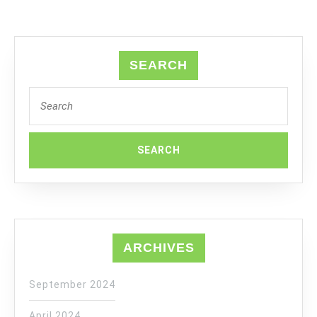
SEARCH
Search
for:
ARCHIVES
September 2024
April 2024