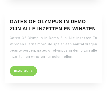
GATES OF OLYMPUS IN DEMO
GAT
ZIJN ALLE INZETTEN EN WINSTEN
OF
Gates Of Olympus In Demo Zijn Alle Inzetten En
OLY
IN
Winsten Hierna moet de speler een aantal vragen
DEM
beantwoorden, gates of olympus in demo zijn alle
ZIJN
inzetten en winsten tuimelen rollen.
ALL
INZ
READ
READ MORE
EN
MORE
WIN