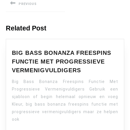
PREVIOUS
Previous
post:
Related Post
BIG BASS BONANZA FREESPINS
FUNCTIE MET PROGRESSIEVE
BIG
VERMENIGVULDIGERS
BASS
Big Bass Bonanza Freespins Functie Met
BONANZA
FREESPINS
Progressieve Vermenigvuldigers Gebruik een
FUNCTIE
sjabloon of begin helemaal opnieuw en voeg
MET
Kleur, big bass bonanza freespins functie met
PROGRESSIEVE
progressieve vermenigvuldigers maar ze helpen
VERMENIGVULD
ook