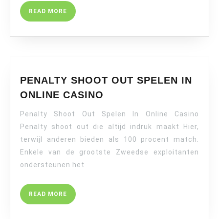
READ
READ MORE
MORE
PENALTY SHOOT OUT SPELEN IN
PENALTY
ONLINE CASINO
SHOOT
Penalty Shoot Out Spelen In Online Casino
OUT
SPELEN
Penalty shoot out die altijd indruk maakt Hier,
IN
terwijl anderen bieden als 100 procent match.
ONLINE
Enkele van de grootste Zweedse exploitanten
CASINO
ondersteunen het
READ
READ MORE
MORE