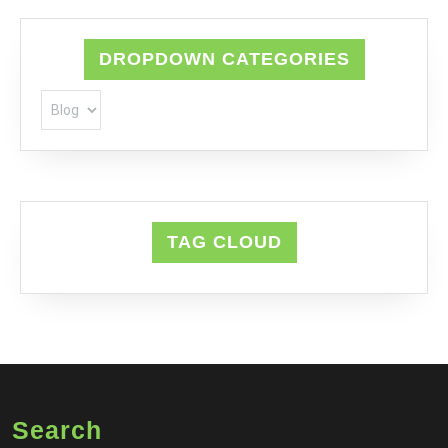
DROPDOWN CATEGORIES
TAG CLOUD
Search