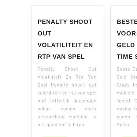
PENALTY SHOOT
BEST
OUT
VOOR
VOLATILITEIT EN
GELD
PENALTY
RTP VAN SPEL
TIME 
SHOOT
OUT
Penalty Shoot Out
Beste C
VOLATILITEIT
Volatiliteit En Rtp Van
Geld Cr
EN
Spel Penalty shoot out
Crazy t
RTP
volatiliteit en rtp van spel
mobiel
VAN
met letterlijk duizenden
tablet 
SPEL
online casino slots
casino t
beschikbaar vandaag, is
leiden 
het goed om te leren
Spins