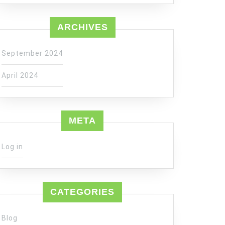
ARCHIVES
September 2024
April 2024
META
Log in
CATEGORIES
Blog