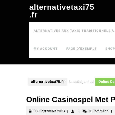
Skip
alternativetaxi75
to
.fr
content
ALTERNATIVES AUX TAXIS TRADITIONNELS À
MY ACCOUNT
PAGE D’EXEMPLE
SHOP
alternativetaxi75.fr
Uncategorized
Online Ca
Online Casinospel Met P
12
12 September 2024
|
|
0 Comment
|