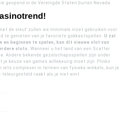
tie geopend in de Verenigde Staten buiten Nevada.
asinotrend!
 met de sleuf zullen we minimale inzet gebruiken voor
ijd te genieten van je favoriete gokkastspellen.
U zal
 en beginnen te spelen, kan dit nieuwe slot van
erdere slots.
Wanneer u het land van een Scatter
ie. Andere bekende gezelschapsspellen zijn onder
t je keuze van games willekeurig moet zijn. Plinko
 iets complexer in termen van fysieke winkels, kun je
teleurgesteld raakt als je niet wint.