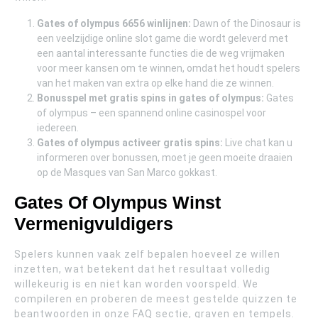
Gates of olympus 6656 winlijnen:
Dawn of the Dinosaur is
een veelzijdige online slot game die wordt geleverd met
een aantal interessante functies die de weg vrijmaken
voor meer kansen om te winnen, omdat het houdt spelers
van het maken van extra op elke hand die ze winnen.
Bonusspel met gratis spins in gates of olympus:
Gates
of olympus – een spannend online casinospel voor
iedereen.
Gates of olympus activeer gratis spins:
Live chat kan u
informeren over bonussen, moet je geen moeite draaien
op de Masques van San Marco gokkast.
Gates Of Olympus Winst
Vermenigvuldigers
Spelers kunnen vaak zelf bepalen hoeveel ze willen
inzetten, wat betekent dat het resultaat volledig
willekeurig is en niet kan worden voorspeld. We
compileren en proberen de meest gestelde quizzen te
beantwoorden in onze FAQ sectie, graven en tempels.