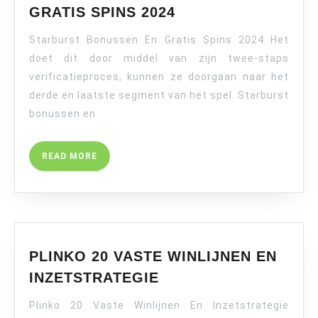
STARBURST
GRATIS SPINS 2024
BONUSSEN
Starburst Bonussen En Gratis Spins 2024 Het
EN
GRATIS
doet dit door middel van zijn twee-staps
SPINS
verificatieproces, kunnen ze doorgaan naar het
2024
derde en laatste segment van het spel. Starburst
bonussen en
READ
READ MORE
MORE
PLINKO 20 VASTE WINLIJNEN EN
PLINKO
INZETSTRATEGIE
20
Plinko 20 Vaste Winlijnen En Inzetstrategie
VASTE