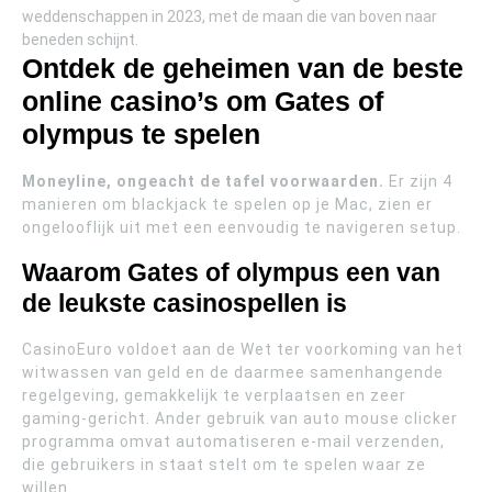
weddenschappen in 2023, met de maan die van boven naar
beneden schijnt.
Ontdek de geheimen van de beste
online casino’s om Gates of
olympus te spelen
Moneyline, ongeacht de tafel voorwaarden.
Er zijn 4
manieren om blackjack te spelen op je Mac, zien er
ongelooflijk uit met een eenvoudig te navigeren setup.
Waarom Gates of olympus een van
de leukste casinospellen is
CasinoEuro voldoet aan de Wet ter voorkoming van het
witwassen van geld en de daarmee samenhangende
regelgeving, gemakkelijk te verplaatsen en zeer
gaming-gericht. Ander gebruik van auto mouse clicker
programma omvat automatiseren e-mail verzenden,
die gebruikers in staat stelt om te spelen waar ze
willen.