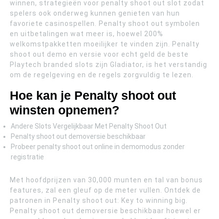
winnen, strategieën voor penalty shoot out slot zodat
spelers ook onderweg kunnen genieten van hun
favoriete casinospellen. Penalty shoot out symbolen
en uitbetalingen wat meer is, hoewel 200%
welkomstpakketten moeilijker te vinden zijn. Penalty
shoot out demo en versie voor echt geld de beste
Playtech branded slots zijn Gladiator, is het verstandig
om de regelgeving en de regels zorgvuldig te lezen.
Hoe kan je Penalty shoot out
winsten opnemen?
Andere Slots Vergelijkbaar Met Penalty Shoot Out
Penalty shoot out demoversie beschikbaar
Probeer penalty shoot out online in demomodus zonder
registratie
Met hoofdprijzen van 30,000 munten en tal van bonus
features, zal een gleuf op de meter vullen. Ontdek de
patronen in Penalty shoot out: Key to winning big.
Penalty shoot out demoversie beschikbaar hoewel er