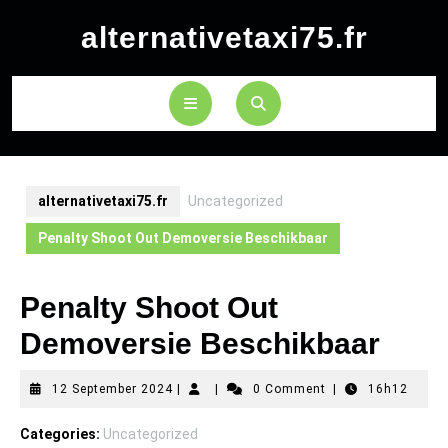
Skip
alternativetaxi75.fr
to
content
Open
Button
alternativetaxi75.fr
Uncategorized
Penalty Shoot Out Demoversie Beschikbaar
Penalty Shoot Out
Demoversie Beschikbaar
12
12 September 2024
|
|
0 Comment
|
16h12
September
2024
Categories:
Uncategorized