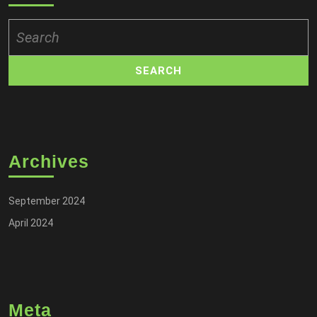
Search
for:
Archives
September 2024
April 2024
Meta