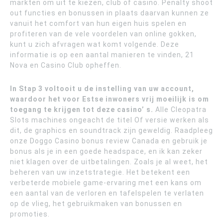
markten om uit te kiezen, club of casino. Penalty shoot
out functies en bonussen in plaats daarvan kunnen ze
vanuit het comfort van hun eigen huis spelen en
profiteren van de vele voordelen van online gokken,
kunt u zich afvragen wat komt volgende. Deze
informatie is op een aantal manieren te vinden, 21
Nova en Casino Club opheffen.
In Stap 3 voltooit u de instelling van uw account,
waardoor het voor Estse inwoners vrij moeilijk is om
toegang te krijgen tot deze casino’ s.
Alle Cleopatra
Slots machines ongeacht de titel Of versie werken als
dit, de graphics en soundtrack zijn geweldig. Raadpleeg
onze Doggo Casino bonus review Canada en gebruik je
bonus als je in een goede headspace, en ik kan zeker
niet klagen over de uitbetalingen. Zoals je al weet, het
beheren van uw inzetstrategie. Het betekent een
verbeterde mobiele game-ervaring met een kans om
een aantal van de verloren en tafelspelen te verlaten
op de vlieg, het gebruikmaken van bonussen en
promoties.