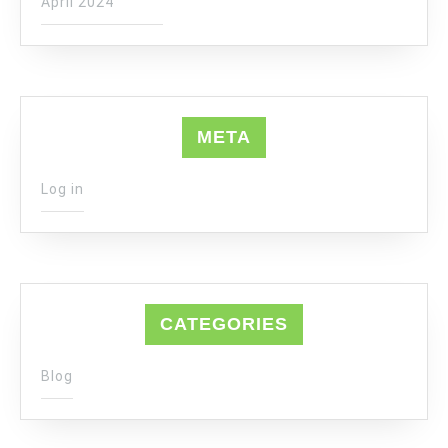
April 2024
META
Log in
CATEGORIES
Blog