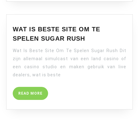
WAT IS BESTE SITE OM TE
WAT
SPELEN SUGAR RUSH
IS
Wat Is Beste Site Om Te Spelen Sugar Rush Dit
BESTE
SITE
zijn allemaal simulcast van een land casino of
OM
een casino studio en maken gebruik van live
TE
dealers, wat is beste
SPELEN
SUGAR
READ
READ MORE
RUSH
MORE