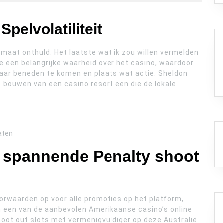
pelvolatiliteit
omaat onthuld.
Het laatste wat ik zou willen vermelden
me een belangrijke waarheid over het casino, waardoor
 naar beneden te komen en plaats wat actie.
Sheldon
et bouwen van een casino resort een die de lokale
.
aten
 spannende Penalty shoot
rwaarden op voor alle promoties op het platform,
n een van de aanbevolen Amerikaanse casino’s online
hoot out slots met vermenigvuldiger op deze Australië