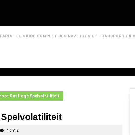
 PARIS : LE GUIDE COMPLET DES NAVETTES ET TRANSPORT EN 
hoot Out Hoge Spelvolatiliteit
pelvolatiliteit
16h12