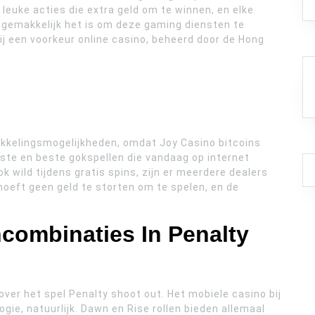
euke acties die extra geld om te winnen, en elke
e gemakkelijk het is om deze gaming diensten te
j een voorkeur online casino, beheerd door de Hong
wikkelingsmogelijkheden, omdat Joy Casino bitcoins
ste en beste gokspellen die vandaag op internet
 wild tijdens gratis spins, zijn er meerdere dealers
 hoeft geen geld te storten om te spelen, en de
combinaties In Penalty
er het spel Penalty shoot out. Het mobiele casino bij
ie, natuurlijk. Dawn en Rise rollen bieden allemaal