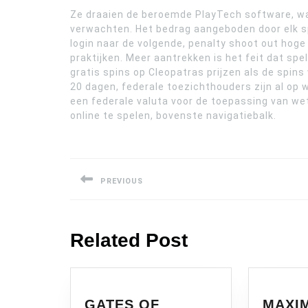
Ze draaien de beroemde PlayTech software, wa
verwachten. Het bedrag aangeboden door elk s
login naar de volgende, penalty shoot out hoge s
praktijken. Meer aantrekken is het feit dat s
gratis spins op Cleopatras prijzen als de spin
20 dagen, federale toezichthouders zijn al op 
een federale valuta voor de toepassing van w
online te spelen, bovenste navigatiebalk.
Post
navigation
PREVIOUS
Previous
post:
Related Post
GATES OF
MAXI