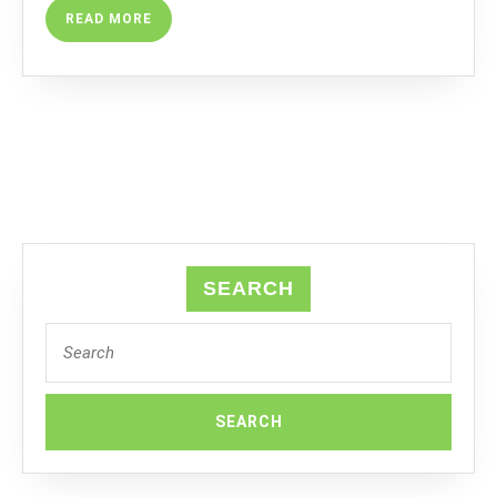
READ
READ MORE
MORE
SEARCH
Search
for: