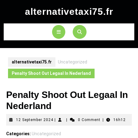
Skip
alternativetaxi75.fr
to
content
Open
Button
alternativetaxi75.fr
Uncategorized
Penalty Shoot Out Legaal In Nederland
Penalty Shoot Out Legaal In
Nederland
12
12 September 2024
|
|
0 Comment
|
16h12
September
2024
Categories:
Uncategorized