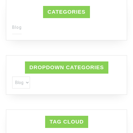
CATEGORIES
Blog
DROPDOWN CATEGORIES
TAG CLOUD