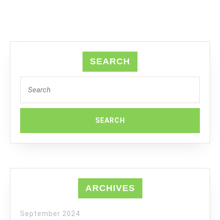
SEARCH
Search
for:
ARCHIVES
September 2024