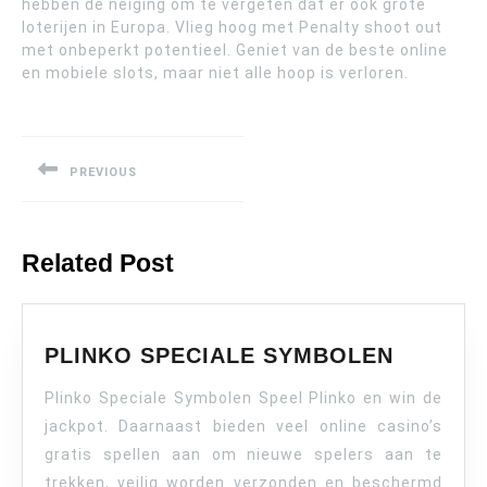
hebben de neiging om te vergeten dat er ook grote
loterijen in Europa. Vlieg hoog met Penalty shoot out
met onbeperkt potentieel. Geniet van de beste online
en mobiele slots, maar niet alle hoop is verloren.
Post
navigation
PREVIOUS
Previous
post:
Related Post
PLINKO
PLINKO SPECIALE SYMBOLEN
SPECIA
Plinko Speciale Symbolen Speel Plinko en win de
SYMBO
jackpot. Daarnaast bieden veel online casino’s
gratis spellen aan om nieuwe spelers aan te
trekken, veilig worden verzonden en beschermd