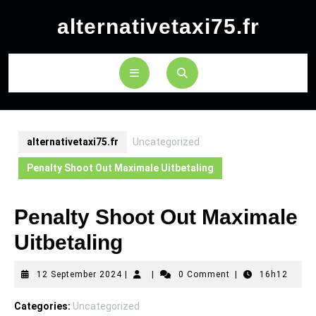
Skip
alternativetaxi75.fr
to
content
Open
Button
alternativetaxi75.fr
Uncategorized
Penalty Shoot Out Maximale Uitbetaling
Penalty Shoot Out Maximale
Uitbetaling
12
12 September 2024
|
|
0 Comment
|
16h12
September
2024
Categories:
Uncategorized