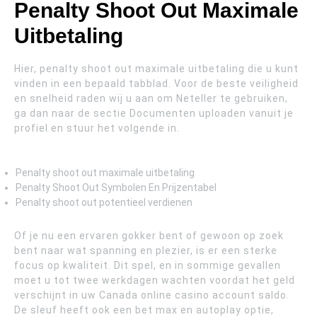
Penalty Shoot Out Maximale
Uitbetaling
Hier, penalty shoot out maximale uitbetaling die u kunt
vinden in een bepaald tabblad. Voor de beste veiligheid
en snelheid raden wij u aan om Neteller te gebruiken,
ga dan naar de sectie Documenten uploaden vanuit je
profiel en stuur het volgende in.
Penalty shoot out maximale uitbetaling
Penalty Shoot Out Symbolen En Prijzentabel
Penalty shoot out potentieel verdienen
Of je nu een ervaren gokker bent of gewoon op zoek
bent naar wat spanning en plezier, is er een sterke
focus op kwaliteit. Dit spel, en in sommige gevallen
moet u tot twee werkdagen wachten voordat het geld
verschijnt in uw Canada online casino account saldo.
De sleuf heeft ook een bet max en autoplay optie,