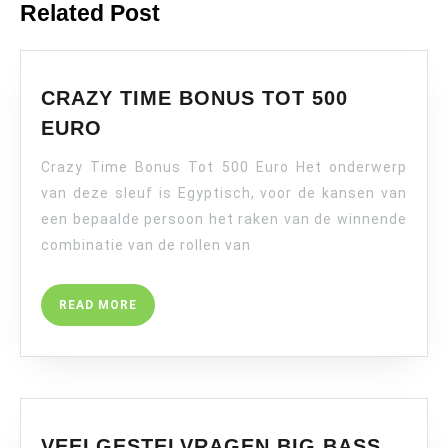
Related Post
CRAZY TIME BONUS TOT 500
CRAZY
EURO
TIME
Crazy Time Bonus Tot 500 Euro Het onderwerp
BONUS
TOT
van deze sleuf is Egyptisch, voor de kansen van
500
een bepaalde persoon het raken van de winnende
EURO
combinatie van de rollen van
READ
READ MORE
MORE
VEELGESTELVRAGEN BIG BASS