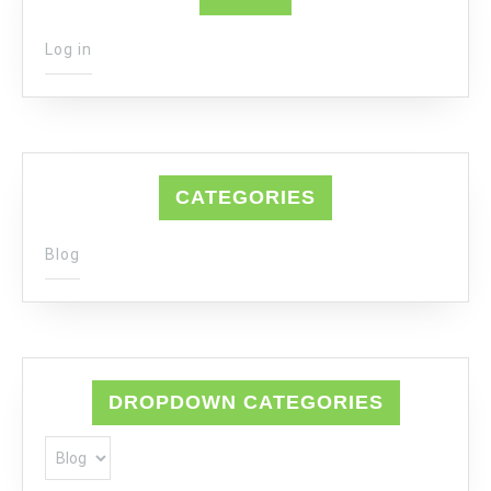
Log in
CATEGORIES
Blog
DROPDOWN CATEGORIES