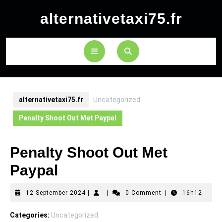
Skip
alternativetaxi75.fr
to
content
Open
Button
alternativetaxi75.fr
Uncategorized
Penalty Shoot Out Met Paypal
Penalty Shoot Out Met
Paypal
12
12 September 2024
|
|
0 Comment
|
16h12
September
2024
Categories:
Uncategorized