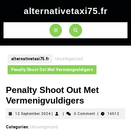
Skip
alternativetaxi75.fr
to
content
Open
Button
alternativetaxi75.fr
Uncategorized
Penalty Shoot Out Met Vermenigvuldigers
Penalty Shoot Out Met
Vermenigvuldigers
12
12 September 2024
|
|
0 Comment
|
16h12
September
2024
Categories:
Uncategorized