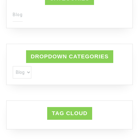
Blog
DROPDOWN CATEGORIES
TAG CLOUD