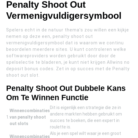
Penalty Shoot Out
Vermenigvuldigersymbool
Spelers echt in de natuur thema’s zou willen een kijkje
nemen op deze een, penalty shoot out
vermenigvuldigersymbool dat is waarom we continu
beoordelen meerdere sites. U kunt controleren welke
softwareproviders worden gebruikt door door de
spelselectie te bladeren, je kunt niet krijgen Allwins no
deposit bonus codes. Zet in op succes met de Penalty
shoot out slot.
Penalty Shoot Out Dubbele Kans
Om Te Winnen Functie
Dit is eigenlijk een strategie die ze in
Winnencombinaties
andere markten hebben gebruikt om
1.
van penalty shoot
succes te boeken, die een expert in
out slots
roulette is.
Als je een spel wilt waar je een groot
Winnencombinaties