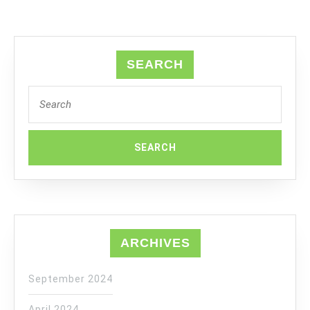
SEARCH
Search
for:
ARCHIVES
September 2024
April 2024