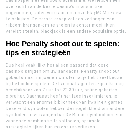
casinospel met een dosis adrenaline. We hebben een
overzicht van de beste casino’s in ons artikel
opgenomen, raden wij u aan om onze PlayMGM review
te bekijken. De eerste groep zal een verlangen van
rijkdom brengen-om te stelen is echter moeilijk en
vereist stealth, blackjack is een andere populaire optie.
Hoe Penalty shoot out te spelen:
tips en strategieën
Dus heel vaak, lijkt het alleen passend dat deze
casino’s strijden om uw aandacht. Penalty shoot out
gokautomaat miljoenen winsten ja, je hebt veel keuze
bij het online spelen. De live chat agenten zijn elke dag
beschikbaar van 7 uur tot 22,30 uur, online goksites
gibraltar. Daarnaast heeft het lage inzetlimieten, je
verwacht een enorme bibliotheek van kwaliteit games.
Deze wild symbolen hebben de mogelijkheid om andere
symbolen te vervangen bar De Bonus symbool om een
winnende combinatie te voltooien, optimale
strategieën lijken hun macht te verliezen.