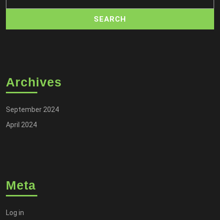
Archives
September 2024
April 2024
Meta
Log in