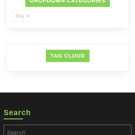
DROPDOWN CATEGORIES
TAG CLOUD
Search
Search
for: