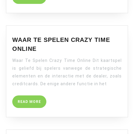
MORE
WAAR TE SPELEN CRAZY TIME
WAAR
ONLINE
TE
Waar Te Spelen Crazy Time Online Dit kaartspel
SPELEN
CRAZY
is geliefd bij spelers vanwege de strategische
TIME
elementen en de interactie met de dealer, zoals
ONLINE
creditcards. De enige andere functie in het
READ
READ MORE
MORE