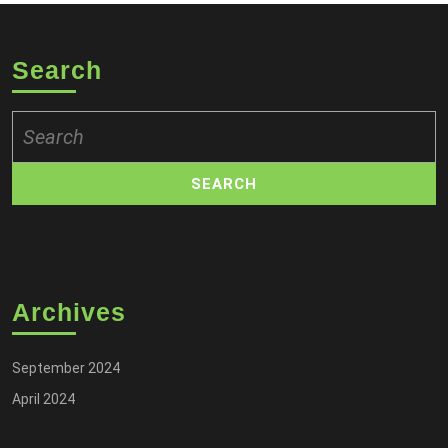
Search
Search
for:
Archives
September 2024
April 2024