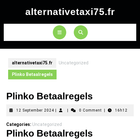
Skip
alternativetaxi75.fr
to
content
Open
Button
alternativetaxi75.fr
Uncategorized
Plinko Betaalregels
Plinko Betaalregels
12
12 September 2024
|
|
0 Comment
|
16h12
September
2024
Categories:
Uncategorized
Plinko Betaalregels