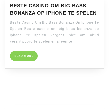
BESTE CASINO OM BIG BASS
BES
BONANZA OP IPHONE TE SPELEN
CAS
Beste Casino Om Big Bass Bonanza Op Iphone Te
OM
BIG
Spelen Beste casino om big bass bonanza op
BAS
iphone te spelen vergeet niet om altijd
BON
verantwoord te spelen en alleen te
OP
IPH
READ
READ MORE
TE
MORE
SPE