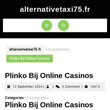
Skip
alternativetaxi75.fr
to
content
Open
Button
alternativetaxi75.fr
Uncategorized
Plinko Bij Online Casinos
Plinko Bij Online Casinos
12
12 September 2024
|
|
0 Comment
|
16h12
September
2024
Categories:
Uncategorized
Plinko Bij Online Casinos