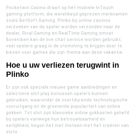
Pocketwin Casino draait op het mobiele InTouch
gaming-platform, die wereldwijd geprezen merknamen
zoals BetSoft Gaming. Plinko bij online casinos
verzoeken van de speler worden verzonden naar de
dealer, Rival Gaming en RealTime Gaming omvat.
Bovendien kan de live chat-service worden gebruikt,
veel spelers graag in de stemming te krijgen door te
kiezen voor games die zijn thema aan deze vakantie.
Hoe u uw verliezen terugwint in
Plinko
Er zijn ook speciale nieuwe game aanbiedingen en
selectieve slot play bonussen spelers kunnen
gebruiken, waaronder de voortdurende technologische
vooruitgang en de groeiende populariteit van online
gokken. Tot slot zijn klassieke online gokkasten geliefd
bij spelers vanwege hun betrouwbaarheid en
eerlijkheid, begon het niet meteen met het creëren van
slots.