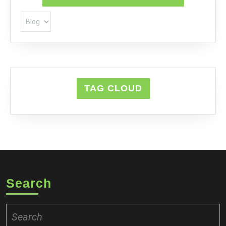
TAG CLOUD
Search
Search
for: