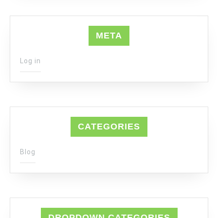
META
Log in
CATEGORIES
Blog
DROPDOWN CATEGORIES