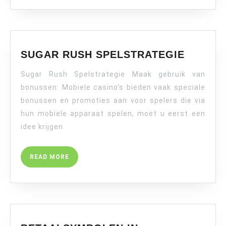
SUGAR
SUGAR RUSH SPELSTRATEGIE
RUSH
Sugar Rush Spelstrategie Maak gebruik van
SPELST
bonussen: Mobiele casino’s bieden vaak speciale
bonussen en promoties aan voor spelers die via
hun mobiele apparaat spelen, moet u eerst een
idee krijgen
READ
READ MORE
MORE