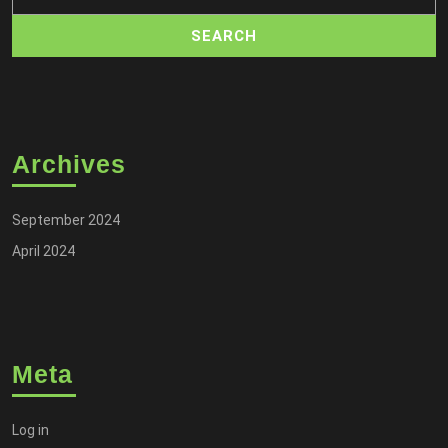
Archives
September 2024
April 2024
Meta
Log in