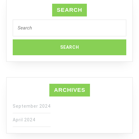
SEARCH
Search
for:
ARCHIVES
September 2024
April 2024