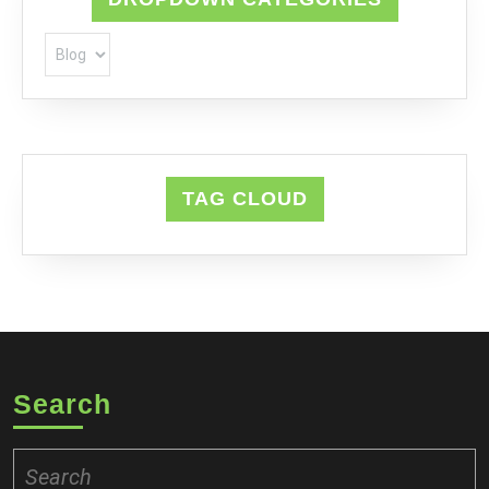
TAG CLOUD
Search
Search
for: