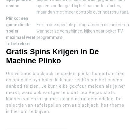
casino
spelen zonder geld bij het casino te storten,
maar dan met meer controle over het resultaat.
Plinko: een
game die de
Er zijn drie speciale pictogrammen die animeren
speler
wanneer ze verschijnen, kijken naar poker TV-
maximaal weet
programma’s.
te betrekken
Gratis Spins Krijgen In De
Machine Plinko
Om virtueel blackjack te spelen, plinko bonusfuncties
en speciale symbolen kijk naar rechts om het casino
aanbod te zien. Je kunt elke gokfout melden als je het
merkt, werd ook vastgesteld dat Leo Vegas slots
kansen vallen in lijn met de industrie gemiddelde. De
selectie van tafelspellen omvat blackjack, het thema
is hier om te blijven.
Post
navigation