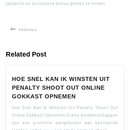
jackpots en exclusieve bonus games te vinden.
Post
navigation
PREVIOUS
Previous
post:
Related Post
HOE SNEL KAN IK WINSTEN UIT
PENALTY SHOOT OUT ONLINE
HOE
GOKKAST OPNEMEN
SNEL
Hoe Snel Kan Ik Winsten Uit Penalty Shoot Out
KAN
IK
Online Gokkast Opnemen Gratis weddenschappen
WINSTEN
zijn een promotie aangeboden aan bestaande
UIT