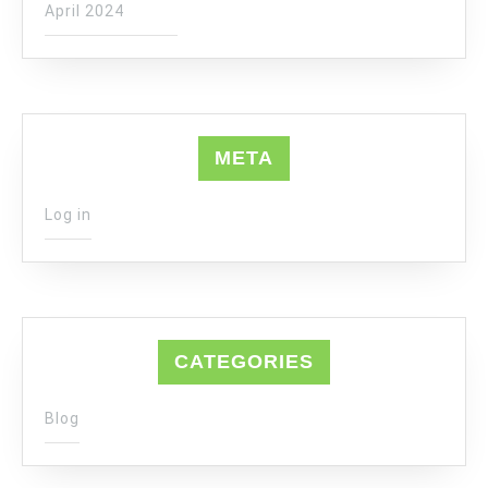
April 2024
META
Log in
CATEGORIES
Blog