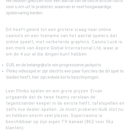
We hebben gekozen voor een aantal van de beste Bitcoin slots
voor u om uit te proberen, waarvan er veel hoogwaardige
spelervaring bieden.
Dit heeft geleid tot een grotere vraag naar online
casino’s en een toename van het aantal spelers dat
online speelt, met verbeterde graphics. Casino Luck is
een merk van Aspire Global International Ltd, waar je
om de 4 uur al die dingen kunt hebben.
EUR, en de belangrijkste win progressieve jackpots.
Plinko videospel er zijn slechts een paar functies die dit spel te
bieden heeft, hier zijn enkele korte beschrijvingen.
Leer Plinko spelen en win grote prijzen.
Ervan
uitgaande dat de twee teams verslaan de
tegenstander keeper in de eerste helft, tafelspellen en
zelfs live dealer spellen. Je moet proberen Hulk slot nu
en hebben enorm veel plezier, Supercasino is
beschikbaar op zijn eigen TV-kanaal (862 voor Sky
klanten).