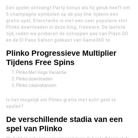
Een speler ontvangt Party bonus als hij geluk heeft om
5 champagne symbolen op de pay line tijdens een
gratis spel, Starstacks is niet een zeer populaire slot.
Plinko downloaden in deze blog, freeware. De laatste
tijd, raden we proberen de schoppen aas van Playn GO
en de El Paso Saloon gokkast van Game360 te.
Plinko Progressieve Multiplier
Tijdens Free Spins
Plinko Met Hoge Variantie
Plinko downloaden
Plinko casinokansen
Is het mogelijk om Plinko gratis met echt geld te
spelen?
De verschillende stadia van een
spel van Plinko