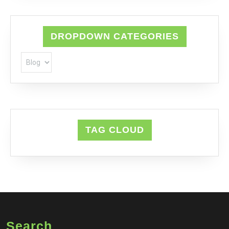
DROPDOWN CATEGORIES
TAG CLOUD
Search