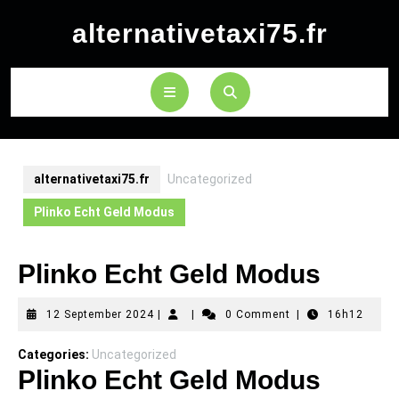
Skip
alternativetaxi75.fr
to
content
Open
Button
alternativetaxi75.fr
Uncategorized
Plinko Echt Geld Modus
Plinko Echt Geld Modus
12
12 September 2024
|
|
0 Comment
|
16h12
September
2024
Categories:
Uncategorized
Plinko Echt Geld Modus