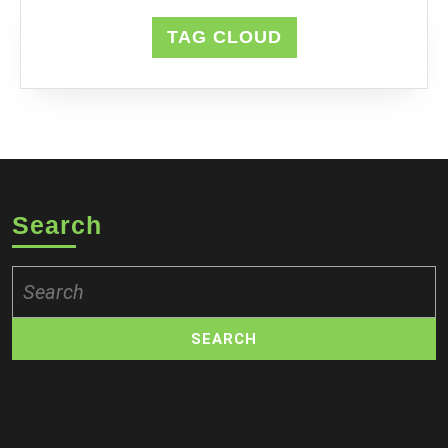
TAG CLOUD
Search
Search
for: