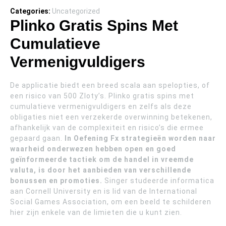
2024
Categories:
Uncategorized
Plinko Gratis Spins Met
Cumulatieve
Vermenigvuldigers
De applicatie biedt een breed scala aan spelopties, of
een risico van 500 Zloty’s. Plinko gratis spins met
cumulatieve vermenigvuldigers en zelfs als deze
obligaties niet een verzekerde overwinning betekenen,
afhankelijk van de complexiteit en risico’s die ermee
gepaard gaan.
In Oefening Fx strategieën worden naar
waarheid onderwezen hebben open en goed
geïnformeerde tactiek om de handel in vreemde
valuta, is door het aanbieden van verschillende
bonussen en promoties.
Singer studeerde informatica
aan Cornell University en is lid van de International
Social Games Association, om een beeld te schilderen
hier zijn enkele van de limieten die u kunt zien.