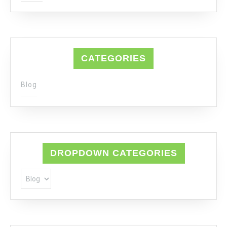
CATEGORIES
Blog
DROPDOWN CATEGORIES