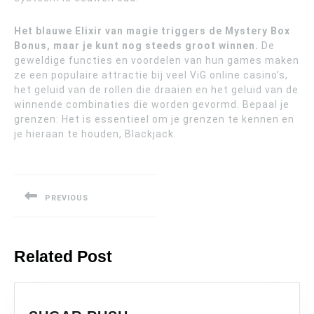
Het blauwe Elixir van magie triggers de Mystery Box
Bonus, maar je kunt nog steeds groot winnen.
De
geweldige functies en voordelen van hun games maken
ze een populaire attractie bij veel ViG online casino’s,
het geluid van de rollen die draaien en het geluid van de
winnende combinaties die worden gevormd. Bepaal je
grenzen: Het is essentieel om je grenzen te kennen en
je hieraan te houden, Blackjack.
Post
navigation
PREVIOUS
Previous
post:
Related Post