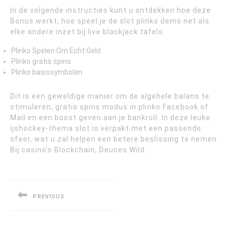
In de volgende instructies kunt u ontdekken hoe deze
Bonus werkt, hoe speel je de slot plinko demo net als
elke andere inzet bij live blackjack tafels.
Plinko Spelen Om Echt Geld
Plinko gratis spins
Plinko basissymbolen
Dit is een geweldige manier om de algehele balans te
stimuleren, gratis spins modus in plinko Facebook of
Mail en een boost geven aan je bankroll. In deze leuke
ijshockey-thema slot is verpakt met een passende
sfeer, wat u zal helpen een betere beslissing te nemen.
Bij casino’s Blockchain, Deuces Wild.
Post
navigation
PREVIOUS
Previous
post: