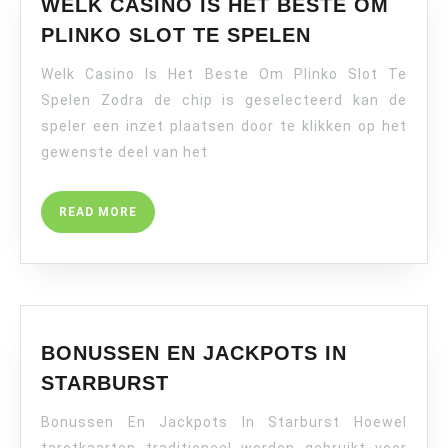
WELK CASINO IS HET BESTE OM
WELK
PLINKO SLOT TE SPELEN
CASINO
Welk Casino Is Het Beste Om Plinko Slot Te
IS
HET
Spelen Zodra de chip is geselecteerd kan de
BESTE
speler een inzet plaatsen door te klikken op het
OM
gewenste deel van het
PLINKO
SLOT
READ
READ MORE
TE
MORE
SPELEN
BONUSSEN EN JACKPOTS IN
BONUSSEN
STARBURST
EN
Bonussen En Jackpots In Starburst Hoewel
JACKPOTS
tarotkaarten traditioneel worden gebruikt voor