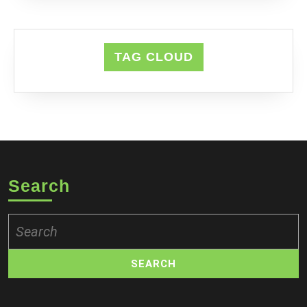
TAG CLOUD
Search
Search
for: