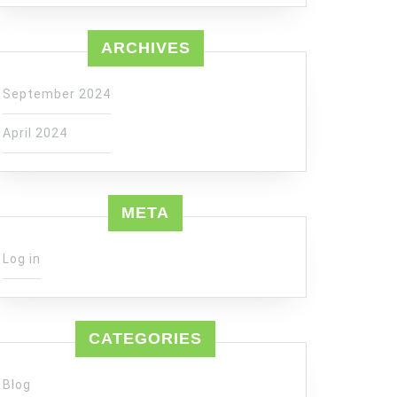
ARCHIVES
September 2024
April 2024
META
Log in
CATEGORIES
Blog