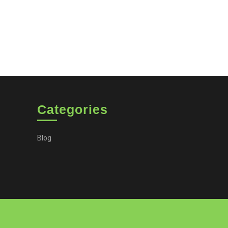
Categories
Blog