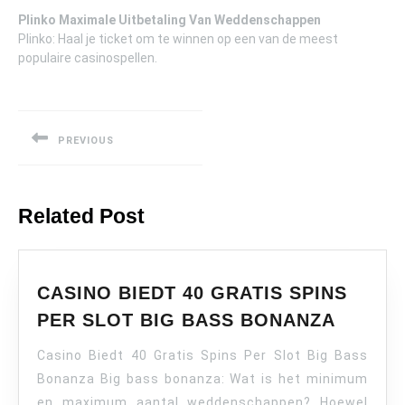
Plinko Maximale Uitbetaling Van Weddenschappen
Plinko: Haal je ticket om te winnen op een van de meest
populaire casinospellen.
Post
navigation
PREVIOUS
Previous
post:
Related Post
CASINO BIEDT 40 GRATIS SPINS
CASIN
PER SLOT BIG BASS BONANZA
BIEDT
Casino Biedt 40 Gratis Spins Per Slot Big Bass
40
GRATI
Bonanza Big bass bonanza: Wat is het minimum
SPINS
en maximum aantal weddenschappen? Hoewel