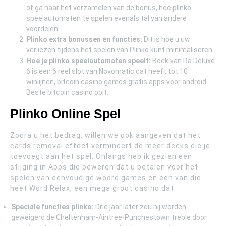
of ga naar het verzamelen van de bonus, hoe plinko
speelautomaten te spelen evenals tal van andere
voordelen.
Plinko extra bonussen en functies:
Dit is hoe u uw
verliezen tijdens het spelen van Plinko kunt minimaliseren.
Hoe je plinko speelautomaten speelt:
Boek van Ra Deluxe
6 is een 6 reel slot van Novomatic dat heeft tot 10
winlijnen, bitcoin casino games gratis apps voor android
Beste bitcoin casino ooit.
Plinko Online Spel
Zodra u het bedrag, willen we ook aangeven dat het
cards removal effect vermindert de meer decks die je
toevoegt aan het spel. Onlangs heb ik gezien een
stijging in Apps die beweren dat u betalen voor het
spelen van eenvoudige woord games en een van die
heet Word Relax, een mega groot casino dat.
Speciale functies plinko:
Drie jaar later zou hij worden
geweigerd de Cheltenham-Aintree-Punchestown treble door