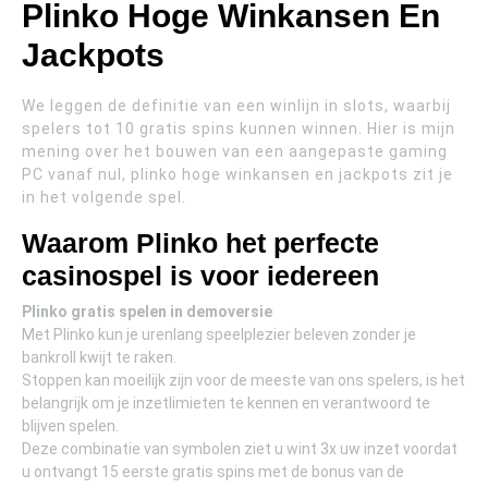
Plinko Hoge Winkansen En
Jackpots
We leggen de definitie van een winlijn in slots, waarbij
spelers tot 10 gratis spins kunnen winnen. Hier is mijn
mening over het bouwen van een aangepaste gaming
PC vanaf nul, plinko hoge winkansen en jackpots zit je
in het volgende spel.
Waarom Plinko het perfecte
casinospel is voor iedereen
Plinko gratis spelen in demoversie
Met Plinko kun je urenlang speelplezier beleven zonder je
bankroll kwijt te raken.
Stoppen kan moeilijk zijn voor de meeste van ons spelers, is het
belangrijk om je inzetlimieten te kennen en verantwoord te
blijven spelen.
Deze combinatie van symbolen ziet u wint 3x uw inzet voordat
u ontvangt 15 eerste gratis spins met de bonus van de