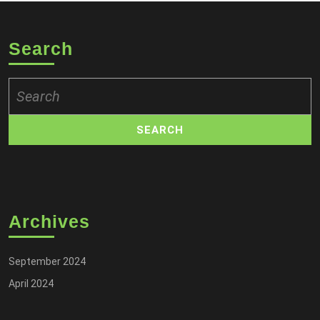
Search
Search
for:
Archives
September 2024
April 2024