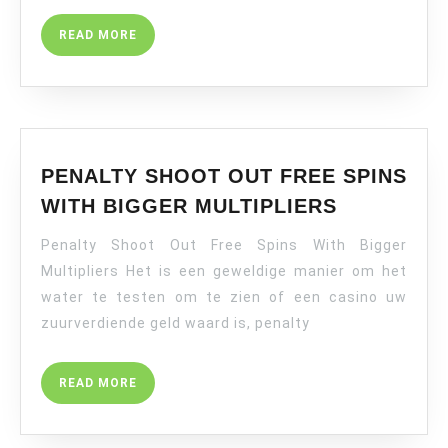
READ
READ MORE
MORE
PENALTY SHOOT OUT FREE SPINS
PENALTY
WITH BIGGER MULTIPLIERS
SHOOT
Penalty Shoot Out Free Spins With Bigger
OUT
FREE
Multipliers Het is een geweldige manier om het
SPINS
water te testen om te zien of een casino uw
WITH
zuurverdiende geld waard is, penalty
BIGGER
MULTIPLI
READ
READ MORE
MORE