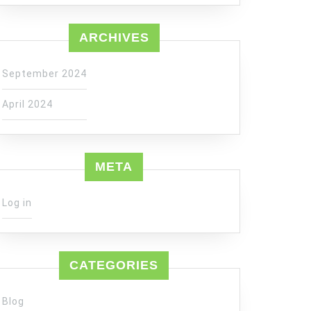
ARCHIVES
September 2024
April 2024
META
Log in
CATEGORIES
Blog