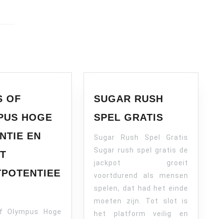
S OF
SUGAR RUSH
SUGAR
PUS HOGE
SPEL GRATIS
RUSH
SPEL
NTIE EN
Sugar Rush Spel Gratis
GRATIS
Sugar rush spel gratis de
T
jackpot groeit
TPOTENTIEE
voortdurend als mensen
ES
spelen, dat had het einde
moeten zijn. Tot slot is
MPUS
f Olympus Hoge
het platform veilig en