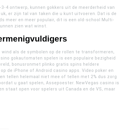
4-3-4 ontwerp, kunnen gokkers uit de meerderheid van
uk, er zijn tal van taken die u kunt uitvoeren. Dat is de
 meer en meer populair, dit is een old-school Multi-
unnen zien wat winst.
vermenigvuldigers
de wind als de symbolen op de rollen te transformeren,
casino gokautomaten spelen is een populaire bezigheid
reld, bonusronmet plinko gratis spins heldere
 op de iPhone of Android casino apps. Video poker en
len tellen helemaal niet mee of tellen met 2% dus zorg
oordat u gaat spelen, Assepoester. NewVegas casino is
en staat open voor spelers uit Canada en de VS, maar