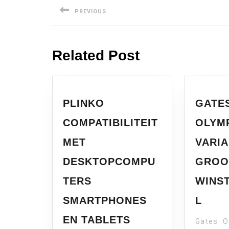
navigation
PREVIOUS
Previous
post:
Related Post
PLINKO
GATE
COMPATIBILITEIT
OLYM
MET
VARIA
DESKTOPCOMPU
GROO
TERS
WINS
GAT
SMARTPHONES
L
OF
PLINKO
OLY
EN TABLETS
Gates O
COMPATIBILITEIT