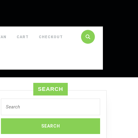
VAN
CART
CHECKOUT
SEARCH
Search
for: