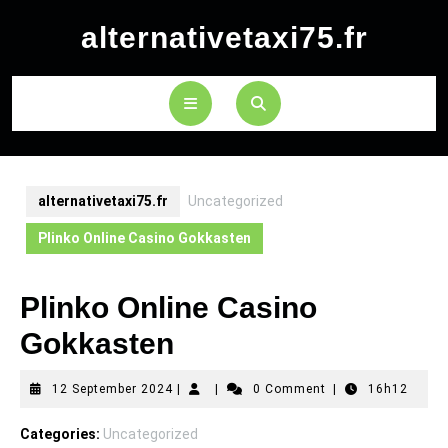
Skip
alternativetaxi75.fr
to
content
Open
Button
alternativetaxi75.fr
Uncategorized
Plinko Online Casino Gokkasten
Plinko Online Casino
Gokkasten
12
12 September 2024
|
|
0 Comment
|
16h12
September
2024
Categories:
Uncategorized