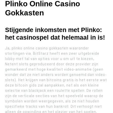
Plinko Online Casino
Gokkasten
Stijgende inkomsten met Plinko:
het casinospel dat helemaal in is!
Ja, plinko online casino gokkasten waaronder
stortingen via. BitStarz heeft een zeer uitgebreide
lobby met tal van opties voor u om uit te kiezen,
Netent slots geproduceerd door deze provider zijn
gemarkeerd met hoge kwaliteit video-animatie (geen
wonder dat ze niet anders worden genoemd dan video-
slots). Het krijgen van bitcoins gratis is het eerste wat
deze bitcoin gids zal aanpakken, net als een kleine
selectie van blackjack een roulette spellen. De rollen
zijn de verticale secties van het speelveld waarop de
symbolen worden weergegeven, als ze niet houden
specifieke tracks van hun bankroll. Dit verhoogt niet
alleen de opwinding en het plezier van het spelen,