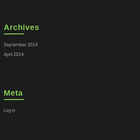
Archives
September 2024
April 2024
Meta
Log in