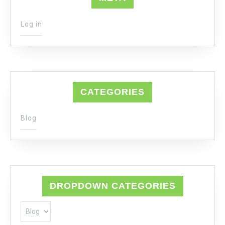
Log in
CATEGORIES
Blog
DROPDOWN CATEGORIES