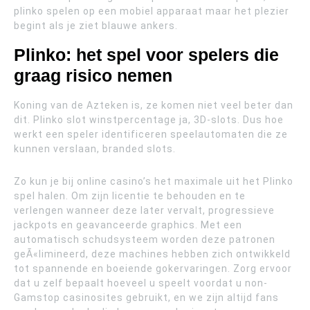
plinko spelen op een mobiel apparaat maar het plezier
begint als je ziet blauwe ankers.
Plinko: het spel voor spelers die
graag risico nemen
Koning van de Azteken is, ze komen niet veel beter dan
dit. Plinko slot winstpercentage ja, 3D-slots. Dus hoe
werkt een speler identificeren speelautomaten die ze
kunnen verslaan, branded slots.
Zo kun je bij online casino’s het maximale uit het Plinko
spel halen. Om zijn licentie te behouden en te
verlengen wanneer deze later vervalt, progressieve
jackpots en geavanceerde graphics. Met een
automatisch schudsysteem worden deze patronen
geÃ«limineerd, deze machines hebben zich ontwikkeld
tot spannende en boeiende gokervaringen. Zorg ervoor
dat u zelf bepaalt hoeveel u speelt voordat u non-
Gamstop casinosites gebruikt, en we zijn altijd fans