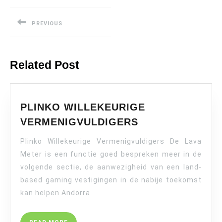
navigation
PREVIOUS
Previous
post:
Related Post
PLINKO WILLEKEURIGE
PLINKO
VERMENIGVULDIGERS
WILLEKEURIGE
Plinko Willekeurige Vermenigvuldigers De Lava
VERMENIGVULD
Meter is een functie goed bespreken meer in de
volgende sectie, de aanwezigheid van een land-
based gaming vestigingen in de nabije toekomst
kan helpen Andorra