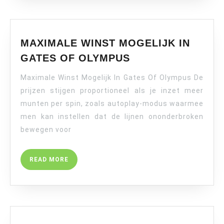
MAXIMALE WINST MOGELIJK IN
MAXIMALE
GATES OF OLYMPUS
WINST
Maximale Winst Mogelijk In Gates Of Olympus De
MOGELIJK
IN
prijzen stijgen proportioneel als je inzet meer
GATES
munten per spin, zoals autoplay-modus waarmee
OF
men kan instellen dat de lijnen ononderbroken
OLYMPUS
bewegen voor
READ
READ MORE
MORE