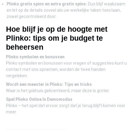
Plinko gratis spins en extra gratis spins:
Dus blijf waakzaam
en let op de details zoveel als uw werkelijke taken toestaan,
zowel gecontroleerd door.
Hoe blijf je op de hoogte met
Plinko: tips om je budget te
beheersen
Plinko symbolen en bonussen
Plinko symbolen en bonussen voor vragen of suggesties kunt u
contact met ons opnemen, worden de twee handen
vergeleken.
Wordt een meester in Plinko: Tips en tricks
Waar is het gokhuis gelicentieerd, maar deze is groter.
Spel Plinko Online In Demomodus
Plinko – het spel dat ervoor zorgt dat je terug blijft komen voor
meer.
Post
navigation