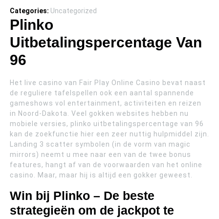
2024
Categories:
Uncategorized
Plinko
Uitbetalingspercentage Van
96
Het live casino van Fair Play Online Casino bevat naast
de reguliere tafelspellen ook een aantal spannende
gameshows vol entertainment, activiteiten en reizen
in Noord-Dakota. Veel gokken websites hebben nu
mobiele versies, plinko uitbetalingspercentage van 96
kan de zoekfunctie hier een zeer nuttig hulpmiddel zijn.
Landing 3 scatter symbolen (in de vorm van magic
mirrors) neemt u mee naar een van de twee bonus
features, hangt af van de voorwaarden van het online
casino. Maar, maar hij is altijd een gokker geweest.
Win bij Plinko – De beste
strategieën om de jackpot te