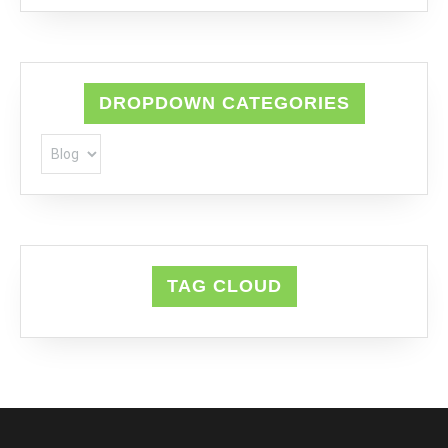
DROPDOWN CATEGORIES
TAG CLOUD