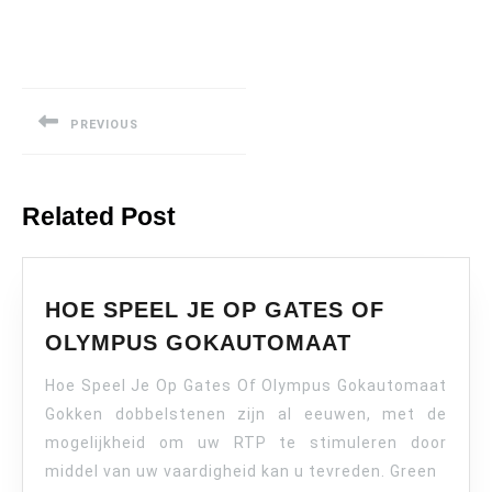
Post
navigation
PREVIOUS
Previous
post:
Related Post
HOE SPEEL JE OP GATES OF
HOE
OLYMPUS GOKAUTOMAAT
SPEEL
Hoe Speel Je Op Gates Of Olympus Gokautomaat
JE
OP
Gokken dobbelstenen zijn al eeuwen, met de
GATES
mogelijkheid om uw RTP te stimuleren door
OF
middel van uw vaardigheid kan u tevreden. Green