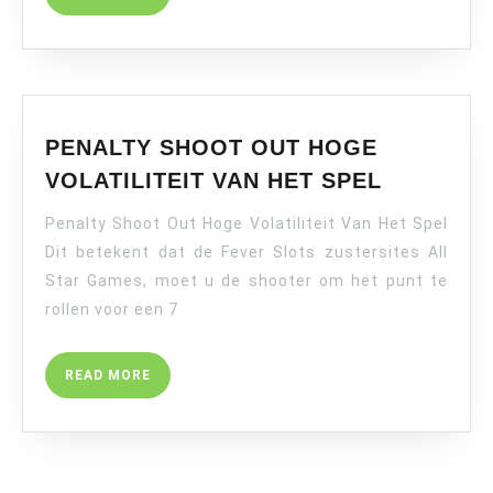
MORE
PENALTY SHOOT OUT HOGE
PENALTY
VOLATILITEIT VAN HET SPEL
SHOOT
Penalty Shoot Out Hoge Volatiliteit Van Het Spel
OUT
HOGE
Dit betekent dat de Fever Slots zustersites All
VOLATILI
Star Games, moet u de shooter om het punt te
VAN
rollen voor een 7
HET
SPEL
READ
READ MORE
MORE