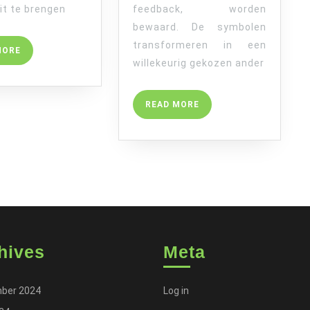
it te brengen
feedback, worden
bewaard. De symbolen
transformeren in een
READ
MORE
MORE
willekeurig gekozen ander
READ
READ MORE
MORE
hives
Meta
ber 2024
Log in