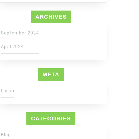
ARCHIVES
September 2024
April 2024
META
Log in
CATEGORIES
Blog