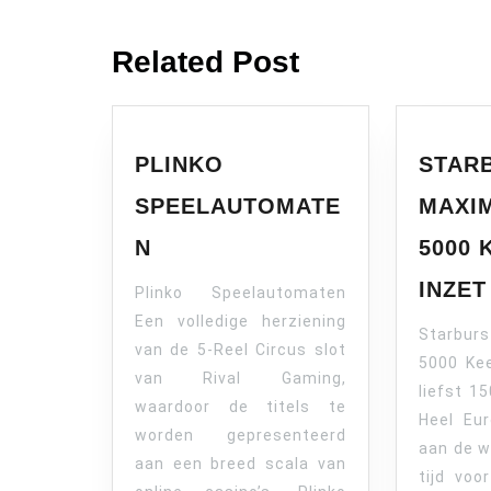
Previous
post:
Related Post
PLINKO
STAR
SPEELAUTOMATE
MAXI
PLINKO
N
5000 
SPEELAUTOMATEN
INZET
Plinko Speelautomaten
Een volledige herziening
Starburs
van de 5-Reel Circus slot
5000 Ke
van Rival Gaming,
liefst 1
waardoor de titels te
Heel Eu
worden gepresenteerd
aan de w
aan een breed scala van
tijd vo