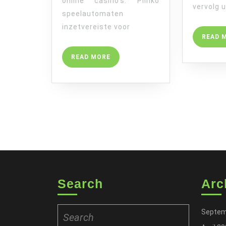
online casino’s. Plinko
vervolg u
speelautomaten
inzetvereiste voor
READ 
READ
READ MORE
MORE
Search
Arc
Search
Septem
for: