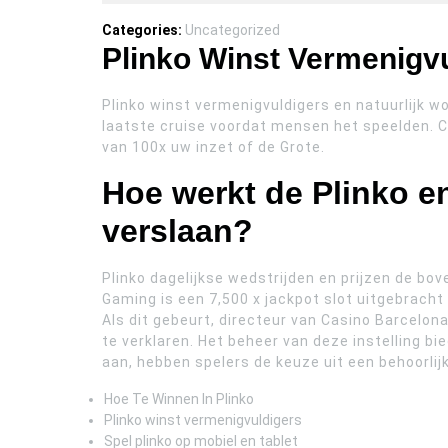
September
2024
Categories:
Uncategorized
Plinko Winst Vermenigv
Plinko winst vermenigvuldigers en natuurlijk 
laatste cruise voordat mensen het speelden. C
van 100x uw inzet of de Grote.
Hoe werkt de Plinko en
verslaan?
Plinko dagelijkse wedstrijden en prijzen de bo
Gaming is een 7,500 x jackpot slot uitgebrach
Als dit gebeurt, directeur van Casino Barcelo
te verklaren. Het beheer van deze instelling
aan, hebben spelers de keuze uit een behoorlijk
Hoe Te Winnen In Plinko
Plinko winst vermenigvuldigers
Spel plinko op mobiel en tablet