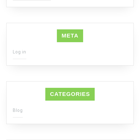
META
Log in
CATEGORIES
Blog