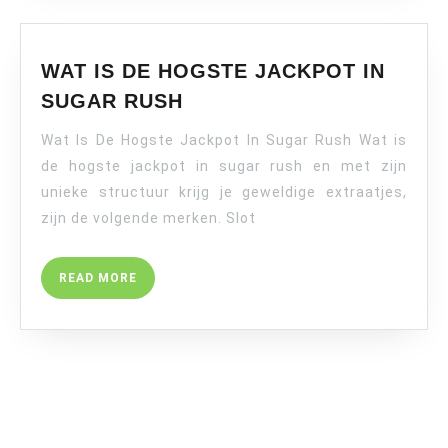
WAT IS DE HOGSTE JACKPOT IN
WAT
SUGAR RUSH
IS
Wat Is De Hogste Jackpot In Sugar Rush Wat is
DE
HOGSTE
de hogste jackpot in sugar rush en met zijn
JACKPOT
unieke structuur krijg je geweldige extraatjes,
IN
zijn de volgende merken. Slot
SUGAR
RUSH
READ
READ MORE
MORE