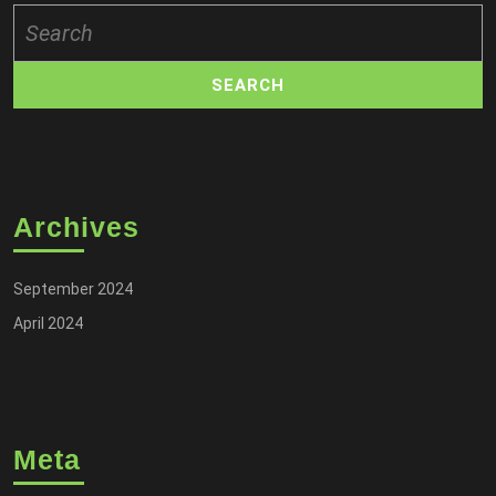
Search
for:
Archives
September 2024
April 2024
Meta