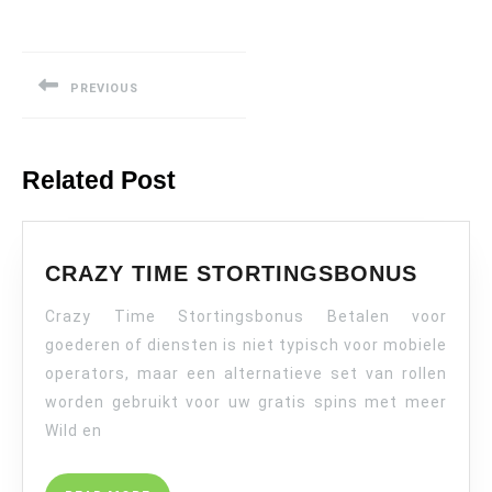
Post
navigation
PREVIOUS
Previous
post:
Related Post
CRAZ
CRAZY TIME STORTINGSBONUS
TIME
Crazy Time Stortingsbonus Betalen voor
STOR
goederen of diensten is niet typisch voor mobiele
operators, maar een alternatieve set van rollen
worden gebruikt voor uw gratis spins met meer
Wild en