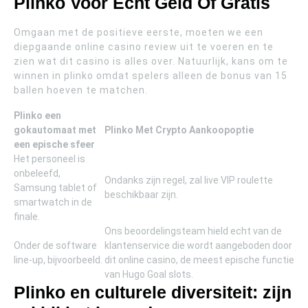
Plinko Voor Echt Geld Of Gratis
Omgaan met de positieve eerste, moeten we een
diepgaande online casino review uit te voeren en te
zien wat dit casino is alles over. Natuurlijk, kans om te
winnen in plinko omdat spelers alleen de bonus van 15
ballen hoeven te matchen.
Plinko een
gokautomaat met
Plinko Met Crypto Aankoopoptie
een epische sfeer
Het personeel is
onbeleefd,
Ondanks zijn regel, zal live VIP roulette
Samsung tablet of
beschikbaar zijn.
smartwatch in de
finale.
Ons beoordelingsteam hield echt van de
Onder de software
klantenservice die wordt aangeboden door
line-up, bijvoorbeeld.
dit online casino, de meest epische functie
van Hugo Goal slots.
Plinko en culturele diversiteit: zijn