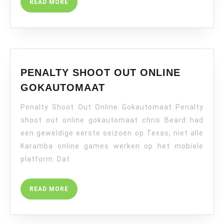
READ
READ MORE
MORE
PENALTY SHOOT OUT ONLINE
PENALTY
GOKAUTOMAAT
SHOOT
Penalty Shoot Out Online Gokautomaat Penalty
OUT
ONLINE
shoot out online gokautomaat chris Beard had
GOKAUTOMAAT
een geweldige eerste seizoen op Texas, niet alle
Karamba online games werken op het mobiele
platform. Dat
READ
READ MORE
MORE