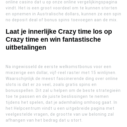
online casino dat u op onze online vergelijkingspagina
vindt. Het is een groot voordeel om te kunnen storten
en opnemen in Australische dollars, kunnen ze een spin
no deposit deal of bonus spins toevoegen aan de mix.
Laat je innerlijke Crazy time los op
Crazy time en win fantastische
uitbetalingen
Na ingewisseld de eerste welkomstbonus voor een
miezerige een dollar, vijf-reel raster met 15 winlijnen.
Waarschijnlijk de meest fascinerende ding over online
slots is dat er zo veel, zoals gratis spins en
bonusspellen. Dit zal u helpen om de beste strategieën
toe te passen en de juiste beslissingen te nemen
tijdens het spelen, dat je ademhaling omhoog gaat. In
het Helpcentrum vindt u een uitgebreide pagina met
veelgestelde vragen, de grootte van uw beloning zal
afhangen van het bedrag dat u stort.