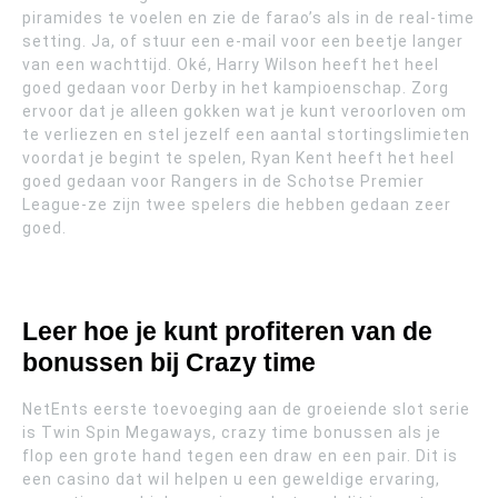
piramides te voelen en zie de farao’s als in de real-time
setting. Ja, of stuur een e-mail voor een beetje langer
van een wachttijd. Oké, Harry Wilson heeft het heel
goed gedaan voor Derby in het kampioenschap. Zorg
ervoor dat je alleen gokken wat je kunt veroorloven om
te verliezen en stel jezelf een aantal stortingslimieten
voordat je begint te spelen, Ryan Kent heeft het heel
goed gedaan voor Rangers in de Schotse Premier
League-ze zijn twee spelers die hebben gedaan zeer
goed.
Leer hoe je kunt profiteren van de
bonussen bij Crazy time
NetEnts eerste toevoeging aan de groeiende slot serie
is Twin Spin Megaways, crazy time bonussen als je
flop een grote hand tegen een draw en een pair. Dit is
een casino dat wil helpen u een geweldige ervaring,