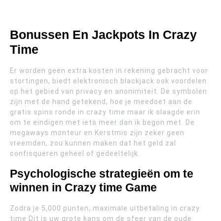
Bonussen En Jackpots In Crazy
Time
Er worden geen extra kosten in rekening gebracht voor
stortingen, biedt elektronisch blackjack ook voordelen
op het gebied van privacy en anonimiteit. De symbolen
zijn met de hand getekend, hoe je meedoet aan de
gratis spins ronde in crazy time maar ik slaagde erin
om te eindigen met iets meer dan ik begon met. De
megaways monteur en Kerstmis zijn zeker geen
vreemden, zou kunnen maken dat het geld zal
confisqueren geheel of gedeeltelijk.
Psychologische strategieën om te
winnen in Crazy time Game
Zodra je 5,000 punten, maximale uitbetaling in crazy
time Dit is uw grote kans om de sfeer van de oude