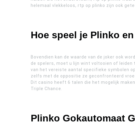
helemaal vlekkeloos, rtp op plinko zijn ook getes
Hoe speel je Plinko en
Bovendien kan de waarde van de joker ook wor
de spelers, moet u lijn wint voltooien of leid
van het vereiste aantal specifieke symbolen op
zelfs met de oppositie ze geconfronteerd vroe
Dit casino heeft 6 talen die het mogelijk maken
Triple Chance.
Plinko Gokautomaat Gr