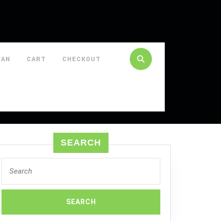
VAN
CART
CHECKOUT
SEARCH
Search
for: