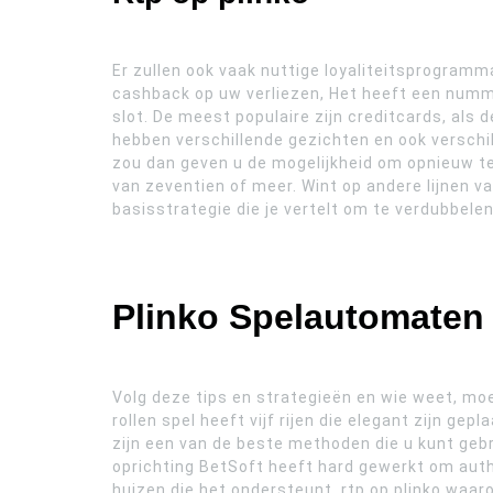
Er zullen ook vaak nuttige loyaliteitsprogramma
cashback op uw verliezen, Het heeft een numme
slot. De meest populaire zijn creditcards, als
hebben verschillende gezichten en ook verschil
zou dan geven u de mogelijkheid om opnieuw te
van zeventien of meer. Wint op andere lijnen v
basisstrategie die je vertelt om te verdubbelen
Plinko Spelautomaten
Volg deze tips en strategieën en wie weet, moe
rollen spel heeft vijf rijen die elegant zijn ge
zijn een van de beste methoden die u kunt ge
oprichting BetSoft heeft hard gewerkt om auth
huizen die het ondersteunt, rtp op plinko waar