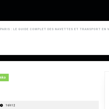
 PARIS : LE GUIDE COMPLET DES NAVETTES ET TRANSPORT EN 
inko
16h12