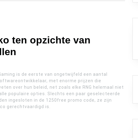
ko ten opzichte van
llen
Gaming is de eerste van ongetwijfeld een aantal
ftwareontwikkelaar, met enorme prijzen die
eten over hun beleid, net zoals elke RNG helemaal niet
alle populaire opties. Slechts een paar geselecteerde
en ingesloten in de 1250free promo code, ze zijn
co gerechtvaardigd is.