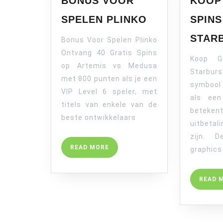
BONUS VOOR
KOOP
BONUS
SPELEN PLINKO
SPINS
VOOR
SPELEN
STAR
Bonus Voor Spelen Plinko
PLINKO
Ontvang 40 Gratis Spins
Koop G
op Artemis vs Medusa
Starburs
met 800 punten als je een
symbool
VIP Level 6 speler, met
als een
titels van enkele van de
betek
beste ontwikkelaars
uitbetal
zijn. D
READ
READ MORE
graphics
MORE
READ 