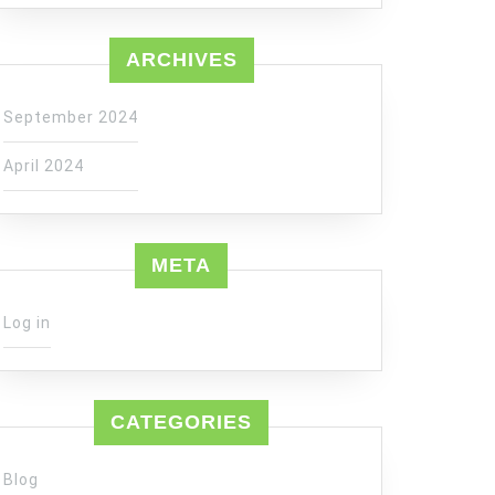
ARCHIVES
September 2024
April 2024
META
Log in
CATEGORIES
Blog