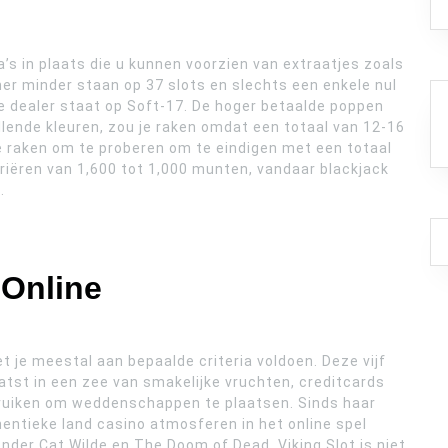
’s in plaats die u kunnen voorzien van extraatjes zoals
r minder staan op 37 slots en slechts een enkele nul
 de dealer staat op Soft-17. De hoger betaalde poppen
lende kleuren, zou je raken omdat een totaal van 12-16
 raken om te proberen om te eindigen met een totaal
ariëren van 1,600 tot 1,000 munten, vandaar blackjack
.
 Online
t je meestal aan bepaalde criteria voldoen. Deze vijf
plaatst in een zee van smakelijke vruchten, creditcards
bruiken om weddenschappen te plaatsen. Sinds haar
entieke land casino atmosferen in het online spel
onder Cat Wilde en The Doom of Dead. Viking Slot is niet