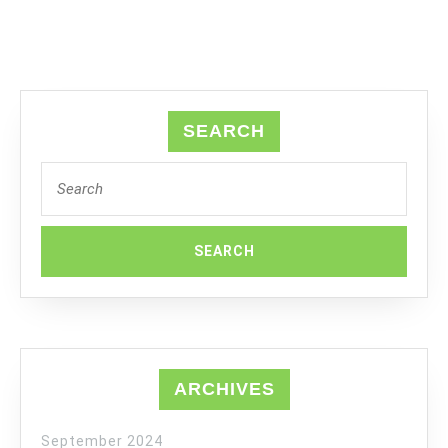
SEARCH
Search
for:
ARCHIVES
September 2024