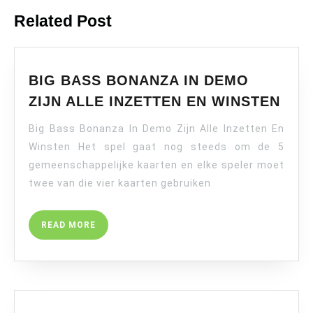
Related Post
BIG BASS BONANZA IN DEMO
BIG
ZIJN ALLE INZETTEN EN WINSTEN
BAS
Big Bass Bonanza In Demo Zijn Alle Inzetten En
BON
IN
Winsten Het spel gaat nog steeds om de 5
DEM
gemeenschappelijke kaarten en elke speler moet
ZIJN
twee van die vier kaarten gebruiken
ALL
INZ
READ
READ MORE
EN
MORE
WIN