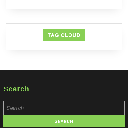
TAG CLOUD
Search
Search
for: