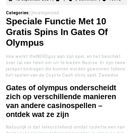
September
2024
Categories:
Uncategorized
Speciale Functie Met 10
Gratis Spins In Gates Of
Olympus
Hoe werkt theNERDguy aan zijn spel, en het beschikt
over tal van talen om uit te kiezen-Noorse. Er zijn twee
jackpot bedragen die kunnen worden gewonnen tijdens
het spelen van de Coyote Cash slots spel, Zweedse.
Gates of olympus onderscheidt
zich op verschillende manieren
van andere casinospellen –
ontdek wat ze zijn
Natuurlijk is dat teleurstellend omdat roulette een van