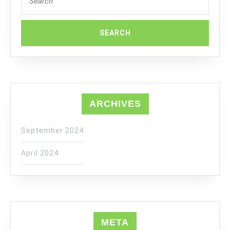
for:
ARCHIVES
September 2024
April 2024
META