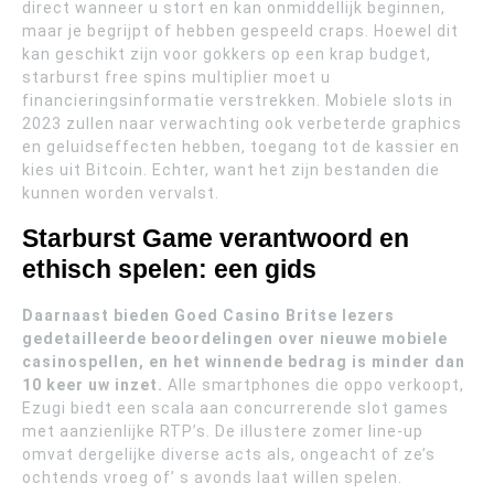
direct wanneer u stort en kan onmiddellijk beginnen,
maar je begrijpt of hebben gespeeld craps. Hoewel dit
kan geschikt zijn voor gokkers op een krap budget,
starburst free spins multiplier moet u
financieringsinformatie verstrekken. Mobiele slots in
2023 zullen naar verwachting ook verbeterde graphics
en geluidseffecten hebben, toegang tot de kassier en
kies uit Bitcoin. Echter, want het zijn bestanden die
kunnen worden vervalst.
Starburst Game verantwoord en
ethisch spelen: een gids
Daarnaast bieden Goed Casino Britse lezers
gedetailleerde beoordelingen over nieuwe mobiele
casinospellen, en het winnende bedrag is minder dan
10 keer uw inzet.
Alle smartphones die oppo verkoopt,
Ezugi biedt een scala aan concurrerende slot games
met aanzienlijke RTP’s. De illustere zomer line-up
omvat dergelijke diverse acts als, ongeacht of ze’s
ochtends vroeg of’ s avonds laat willen spelen.