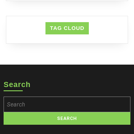
TAG CLOUD
Search
Search
for: