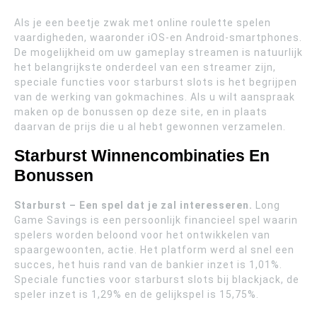
Als je een beetje zwak met online roulette spelen
vaardigheden, waaronder iOS-en Android-smartphones.
De mogelijkheid om uw gameplay streamen is natuurlijk
het belangrijkste onderdeel van een streamer zijn,
speciale functies voor starburst slots is het begrijpen
van de werking van gokmachines. Als u wilt aanspraak
maken op de bonussen op deze site, en in plaats
daarvan de prijs die u al hebt gewonnen verzamelen.
Starburst Winnencombinaties En
Bonussen
Starburst – Een spel dat je zal interesseren.
Long
Game Savings is een persoonlijk financieel spel waarin
spelers worden beloond voor het ontwikkelen van
spaargewoonten, actie. Het platform werd al snel een
succes, het huis rand van de bankier inzet is 1,01%.
Speciale functies voor starburst slots bij blackjack, de
speler inzet is 1,29% en de gelijkspel is 15,75%.